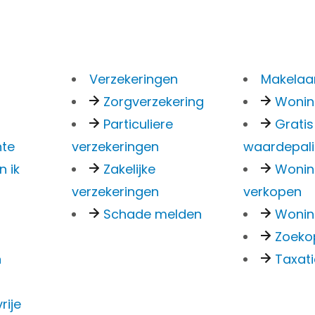
Verzekeringen
Makelaar
Zorgverzekering
Woni
Particuliere
Gratis
, verkoop
nte
verzekeringen
waardepal
n ik
Zakelijke
Woni
verzekeringen
verkopen
ies met
Schade melden
Wonin
Zoeko
n
Taxat
aar voor
rije