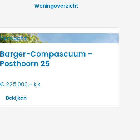
Woningoverzicht
Verkocht
Barger-Compascuum –
Posthoorn 25
€ 225.000,- k.k.
Bekijken