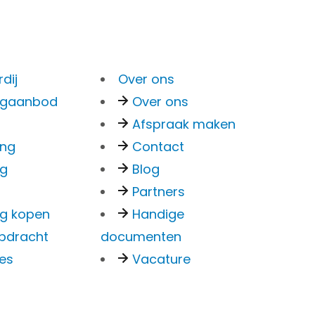
Menu
dij
Over ons
Bankzaken
ngaanbod
Over ons
Particulier
Afspraak maken
Superscherpe
Zakelijk
ing
Contact
Overstappen
ng
Blog
tarieven!
Kredieten Particulier
Partners
Kredieten Zakelijk
g kopen
Handige
pdracht
documenten
Zoek je een ervaren makelaarskantoor met
ies
Vacature
Hypotheken
topbeoordelingen? Wil je een perfecte
Hypotheek oversluiten
service, maar wil je niet de hoofdprijs
Actuele rente