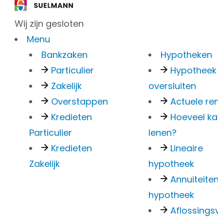
Wij zijn gesloten
Menu
Bankzaken
Hypotheken
Particulier
Hypotheek
Zakelijk
oversluiten
Aankoop
Overstappen
Actuele re
Kredieten
Hoeveel ka
Particulier
lenen?
en taxat
Kredieten
Lineaire
Zakelijk
hypotheek
Annuiteite
de makel
hypotheek
Aflossingsv