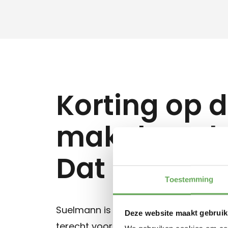
Korting op 
makelaarsk
Dat kan!
Toestemming
Suelmann is meer dan een makelaardij.
Deze website maakt gebruik
terecht voor je hypotheek, je verzeker