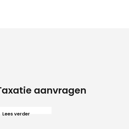
Sluiten
+31 591 620 097
Contact
Taxatie aanvragen
Lees verder