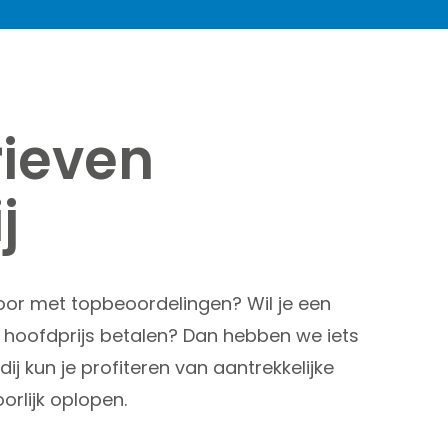
Gratis waardepaling
Woning verkopen
Woning kopen
Zoekopdracht
rieven
Taxaties
j
Over ons
Over ons
Afspraak maken
oor met topbeoordelingen? Wil je een
Contact
de hoofdprijs betalen? Dan hebben we iets
Blog
ij kun je profiteren van aantrekkelijke
Partners
orlijk oplopen.
Handige documenten
Vacature