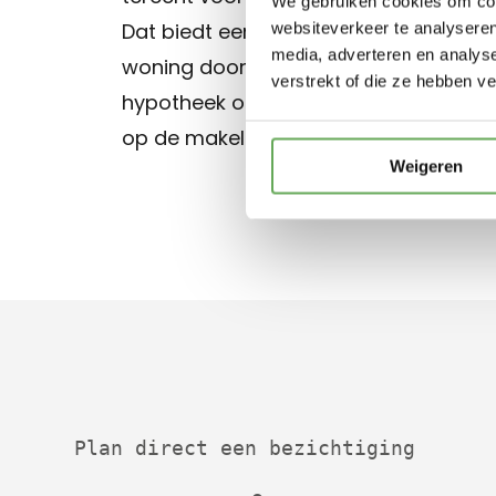
We gebruiken cookies om cont
Dat biedt een hoop voordelen. Ook fina
websiteverkeer te analyseren
media, adverteren en analys
woning door ons laat verkopen en wi
verstrekt of die ze hebben v
hypotheek ook verzorgen, dan ontvan
op de makelaarskosten. Dat is makkeli
Weigeren
Plan direct een bezichtiging