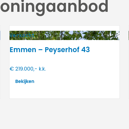
woningaanbod
Verkocht
Emmen – Peyserhof 43
€ 219.000,- k.k.
Bekijken