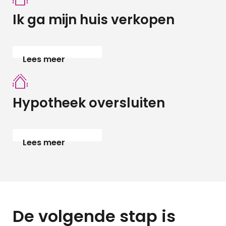
Zoekopdracht
Ik ga mijn huis verkopen
Taxaties
Over ons
Lees meer
Over ons
Afspraak
maken
Hypotheek oversluiten
Contact
Blog
Partners
Lees meer
Handige
documenten
Vacature
Schade
melden
De volgende stap
is
Mijn omgeving