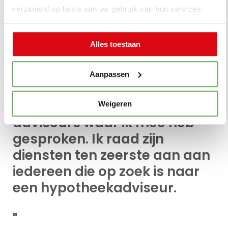
"
verzameld op basis van uw gebruik van hun services.
Ik ben erg blij met de service
die mijn hypotheekadviseur
Alles toestaan
heeft geboden. Hij gaf
onafhankelijk advies en bood
Aanpassen
tarieven die erg gunstig
vergeleken met andere
Weigeren
adviseurs waar ik mee heb
gesproken. Ik raad zijn
diensten ten zeerste aan aan
iedereen die op zoek is naar
een hypotheekadviseur.
"