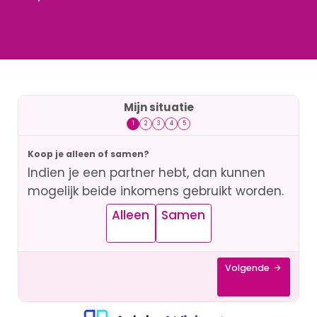
oversluiten
Actuele
rente
Hoeveel ka
ik lenen?
Lineaire
Mijn situatie
hypotheek
1
2
3
4
5
Annuiteiten
hypotheek
Koop je alleen of samen?
Indien je een partner hebt, dan kunnen
Aflossingsvrije
mogelijk beide inkomens gebruikt worden.
hypotheek
Alleen
Samen
Verzekeringen
Volgende
Zorgverzekeri