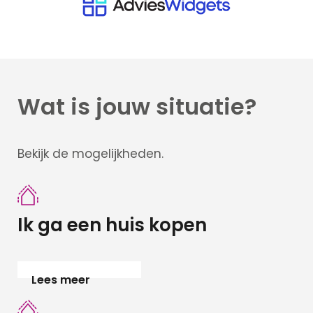
Particuliere
verzekeringen
Zakelijke
verzekeringen
Schade
melden
Wat is jouw situatie?
Makelaardij
Bekijk de mogelijkheden.
Woningaanbo
Gratis
waardepaling
Ik ga een huis kopen
Woning
verkopen
Woning
Lees meer
kopen