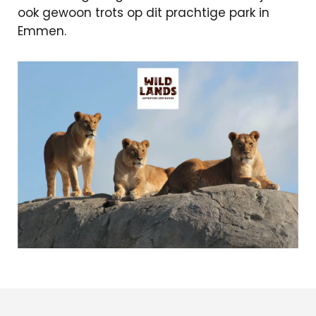
Particuliere
ook gewoon trots op dit prachtige park in
verzekeringen
Emmen.
Zakelijke
verzekeringen
Schade
melden
Makelaardij
Woningaanbo
Gratis
waardepaling
Woning
verkopen
Woning
kopen