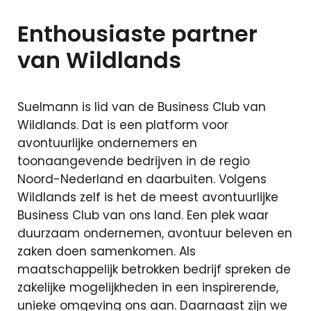
oversluiten
Actuele
Enthousiaste partner
rente
van Wildlands
Hoeveel ka
ik lenen?
Lineaire
Suelmann is lid van de Business Club van
hypotheek
Wildlands. Dat is een platform voor
Annuiteiten
avontuurlijke ondernemers en
hypotheek
toonaangevende bedrijven in de regio
Noord-Nederland en daarbuiten. Volgens
Aflossingsvrije
Wildlands zelf is het de meest avontuurlijke
hypotheek
Business Club van ons land. Een plek waar
duurzaam ondernemen, avontuur beleven en
zaken doen samenkomen. Als
Verzekeringen
maatschappelijk betrokken bedrijf spreken de
zakelijke mogelijkheden in een inspirerende,
Zorgverzekeri
unieke omgeving ons aan. Daarnaast zijn we