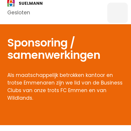
Gesloten
Menu
Bankzaken
Sponsoring /
Particulier
samenwerkingen
Zakelijk
Overstappen
Kredieten
Als maatschappelijk betrokken kantoor en
Particulier
trotse Emmenaren zijn we lid van de Business
Kredieten
Clubs van onze trots FC Emmen en van
Zakelijk
Wildlands.
Hypotheken
Hypotheek