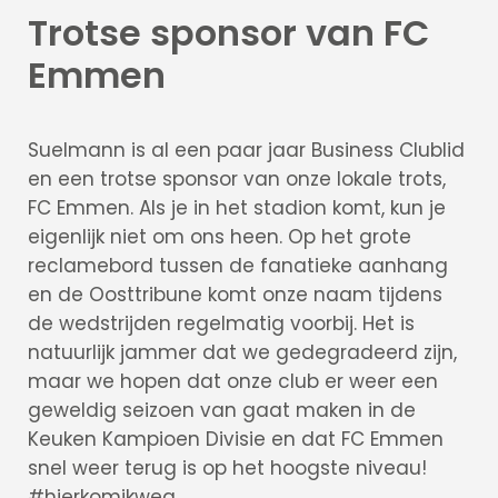
Zoekopdracht
Trotse sponsor
van FC
Taxaties
Emmen
Over ons
Over ons
Suelmann is al een paar jaar Business Clublid
Afspraak
en een trotse sponsor van onze lokale trots,
maken
FC Emmen. Als je in het stadion komt, kun je
Contact
eigenlijk niet om ons heen. Op het grote
Blog
reclamebord tussen de fanatieke aanhang
Partners
en de Oosttribune komt onze naam tijdens
Handige
de wedstrijden regelmatig voorbij. Het is
documenten
natuurlijk jammer dat we gedegradeerd zijn,
Vacature
maar we hopen dat onze club er weer een
Schade
geweldig seizoen van gaat maken in de
melden
Keuken Kampioen Divisie en dat FC Emmen
Mijn omgeving
snel weer terug is op het hoogste niveau!
#hierkomikweg