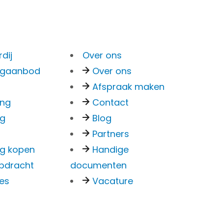
Menu
dij
Over ons
Bankzaken
ngaanbod
Over ons
Particulier
Afspraak maken
Zakelijk
ing
Contact
Overstappen
ng
Blog
Kredieten Particulier
Partners
Kredieten Zakelijk
g kopen
Handige
pdracht
documenten
ies
Vacature
Hypotheken
Hypotheek oversluiten
Actuele rente