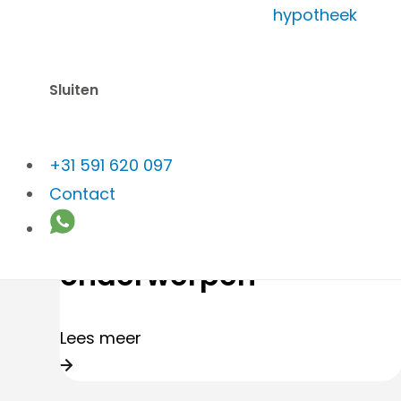
hypotheek
Sluiten
Suelmann
Persoonlijk advies blijft
+31 591 620 097
Contact
belangrijk voor
financiële
onderwerpen
Lees meer