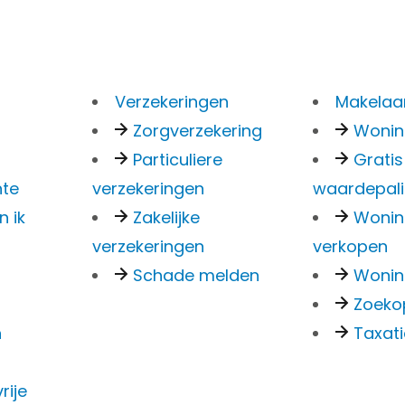
Verzekeringen
Makelaar
Zorgverzekering
Woni
Particuliere
Gratis
nn
nte
verzekeringen
waardepal
n ik
Zakelijke
Woni
verzekeringen
verkopen
Schade melden
Wonin
Zoeko
n
Taxat
rije