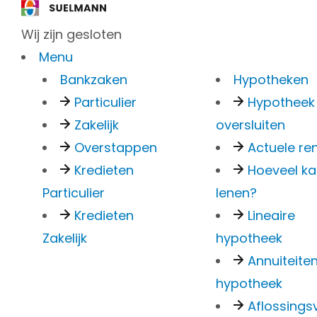
Wij zijn gesloten
Menu
Bankzaken
Hypotheken
Particulier
Hypotheek
Zakelijk
oversluiten
Suelma
Overstappen
Actuele re
Kredieten
Hoeveel ka
Particulier
lenen?
Kredieten
Lineaire
Zakelijk
hypotheek
Annuiteite
hypotheek
Aflossingsv