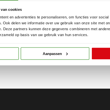
Suelmann en Sander
de Vries Financiële
 van cookies
ent en advertenties te personaliseren, om functies voor social
Diensten
. Ook delen we informatie over uw gebruik van onze site met on
e. Deze partners kunnen deze gegevens combineren met andere i
erzameld op basis van uw gebruik van hun services.
Lees meer
Aanpassen