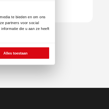
Lees meer
Sluiten
 media te bieden en om ons
ze partners voor social
nformatie die u aan ze heeft
+31 591 620 097
Contact
Alles toestaan