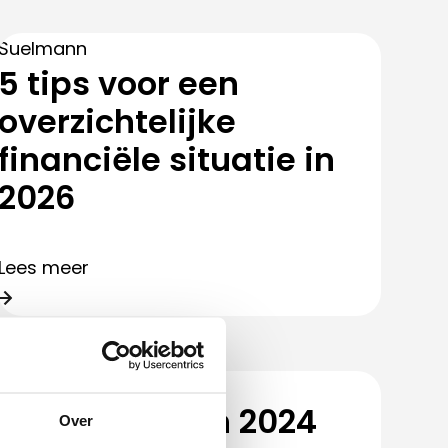
Gratis waardepaling
Woning verkopen
Suelmann
Woning kopen
5 tips voor een
Zoekopdracht
overzichtelijke
Taxaties
financiële situatie in
2026
Over ons
Over ons
Lees meer
Afspraak maken
Contact
Blog
Partners
Hypotheken
Handige documenten
Wijzigingen in 2024
Over
Vacature