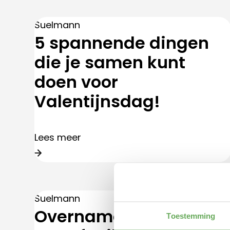
Suelmann
5 spannende dingen
die je samen kunt
doen voor
Valentijnsdag!
Lees meer
Suelmann
Overname ASN Bank-
Toestemming