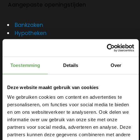
oversluiten
Aangepaste openingstijden
Actuele
rente
Hoeveel ka
Bankzaken
ik lenen?
Hypotheken
Lineaire
Verzekeringen
hypotheek
Makelaardij
Annuiteiten
Over ons
hypotheek
Contact
Toestemming
Details
Over
Aflossingsvrije
Deze website maakt gebruik van cookies
hypotheek
We gebruiken cookies om content en advertenties te
personaliseren, om functies voor social media te bieden
en om ons websiteverkeer te analyseren. Ook delen we
Verzekeringen
informatie over uw gebruik van onze site met onze
partners voor social media, adverteren en analyse. Deze
Zorgverzekeri
partners kunnen deze gegevens combineren met andere