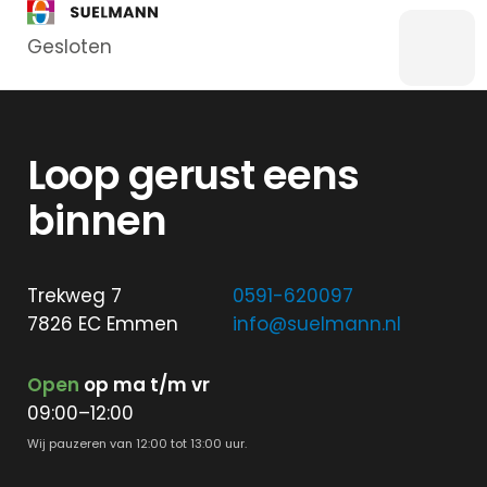
Gesloten
Menu
Bankzaken
Loop gerust eens
Particulier
Zakelijk
binnen
Overstappen
Kredieten
Trekweg 7
0591-620097
Particulier
7826 EC Emmen
info@suelmann.nl
Kredieten
Zakelijk
Open
op ma t/m vr
09:00–12:00
Hypotheken
Wij pauzeren van 12:00 tot 13:00 uur.
Hypotheek