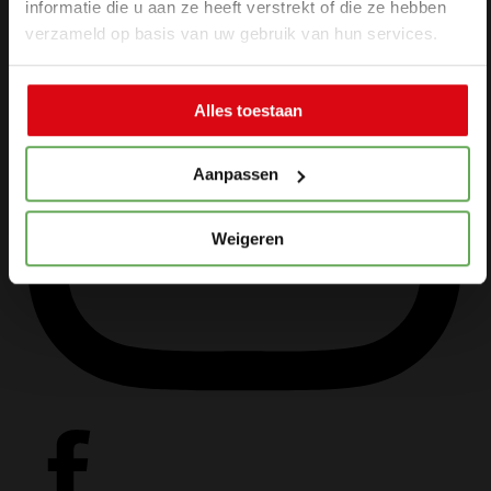
Particuliere
informatie die u aan ze heeft verstrekt of die ze hebben
verzekeringen
verzameld op basis van uw gebruik van hun services.
Zakelijke
verzekeringen
Alles toestaan
Schade
melden
Aanpassen
Makelaardij
Weigeren
Woningaanbo
Gratis
waardepaling
Woning
verkopen
Woning
kopen