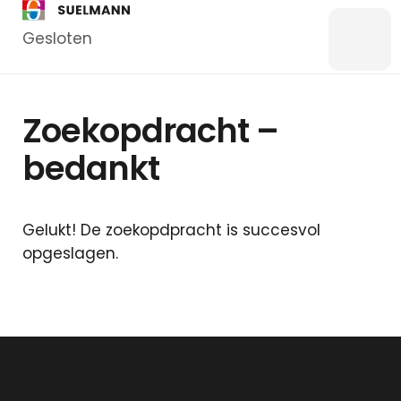
Gesloten
Menu
Bankzaken
Zoekopdracht –
Particulier
bedankt
Zakelijk
Overstappen
Kredieten
Gelukt! De zoekopdpracht is succesvol
Particulier
opgeslagen.
Kredieten
Zakelijk
Hypotheken
Hypotheek