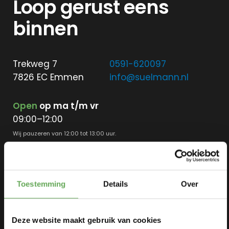
Loop gerust eens
oversluiten
Actuele
binnen
rente
Hoeveel ka
ik lenen?
Trekweg 7
0591-620097
Lineaire
7826 EC Emmen
info@suelmann.nl
hypotheek
Annuiteiten
Open
op ma t/m vr
hypotheek
09:00–12:00
Aflossingsvrije
Wij pauzeren van 12:00 tot 13:00 uur.
hypotheek
Aangepaste openingstijden
Toestemming
Details
Over
Verzekeringen
Bankzaken
Hypotheken
Zorgverzekeri
Verzekeringen
Deze website maakt gebruik van cookies