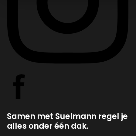
Zoekopdracht
Taxaties
Over ons
Over ons
Afspraak
maken
Contact
Blog
Partners
Handige
documenten
Vacature
Schade
Samen met Suelmann regel je
melden
alles onder één dak.
Mijn omgeving