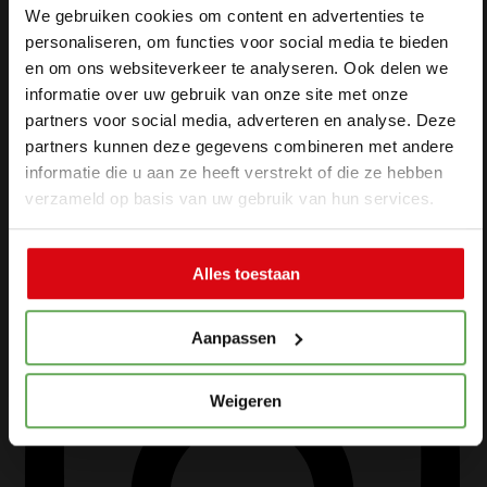
Particuliere
Makelaardij
We gebruiken cookies om content en advertenties te
verzekeringen
Over ons
personaliseren, om functies voor social media te bieden
Zakelijke
Contact
en om ons websiteverkeer te analyseren. Ook delen we
verzekeringen
informatie over uw gebruik van onze site met onze
Schade
partners voor social media, adverteren en analyse. Deze
partners kunnen deze gegevens combineren met andere
melden
informatie die u aan ze heeft verstrekt of die ze hebben
verzameld op basis van uw gebruik van hun services.
Makelaardij
Alles toestaan
Woningaanbo
Gratis
waardepaling
Aanpassen
Woning
verkopen
Weigeren
Woning
kopen