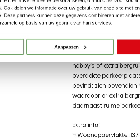
ent en advertenties te personaliseren, om functies voor social
Buiten
. Ook delen we informatie over uw gebruik van onze site met on
De woning beschikt over
e. Deze partners kunnen deze gegevens combineren met andere i
erzameld op basis van uw gebruik van hun services.
gesitueerd op het noord
genieten van het buiten
overkapping. Daarnaast
Aanpassen
garage, ideaal voor het 
hobby’s of extra bergru
overdekte parkeerplaats
bevindt zich bovendien
waardoor er extra bergru
daarnaast ruime parkee
Extra info:
– Woonoppervlakte: 137