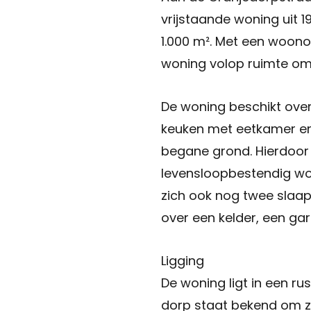
vrijstaande woning uit 1
1.000 m². Met een woono
woning volop ruimte om
De woning beschikt ove
keuken met eetkamer e
begane grond. Hierdoor 
levensloopbestendig wo
zich ook nog twee slaa
over een kelder, een ga
Ligging
De woning ligt in een 
dorp staat bekend om zi