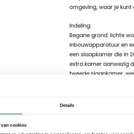
omgeving, waar je kunt 
Indeling:
Begane grond: lichte w
inbouwapparatuur en e
een slaapkamer die in 2
extra kamer aanwezig di
tweede slaapkamer, wer
woning bevindt zich een
worden gebruikt als ext
biedt om beschut van de
Details
Eerste verdieping: twee
 van cookies