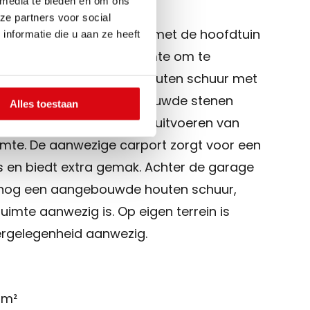
 media te bieden en om ons
ze partners voor social
 een ruime tuin rondom, met de hoofdtuin
nformatie die u aan ze heeft
westen. Hier is volop ruimte om te
leven, mede dankzij de houten schuur met
 is er een ruime aangebouwde stenen
Alles toestaan
stallen van een auto, het uitvoeren van
imte. De aanwezige carport zorgt voor een
 en biedt extra gemak. Achter de garage
 nog een aangebouwde houten schuur,
imte aanwezig is. Op eigen terrein is
rgelegenheid aanwezig.
 m²