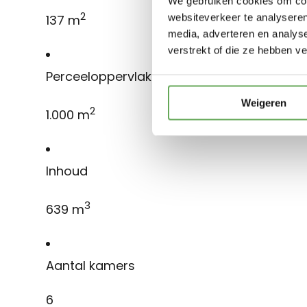
We gebruiken cookies om cont
2
websiteverkeer te analyseren
137 m
media, adverteren en analys
verstrekt of die ze hebben v
Perceeloppervlakte
Weigeren
2
1.000 m
Inhoud
3
639 m
Aantal kamers
6