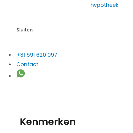
Oranjedorpst
hypotheek
Vraagprijs: € 435.000,- k.k.
Sluiten
+31 591 620 097
Contact
Kenmerken