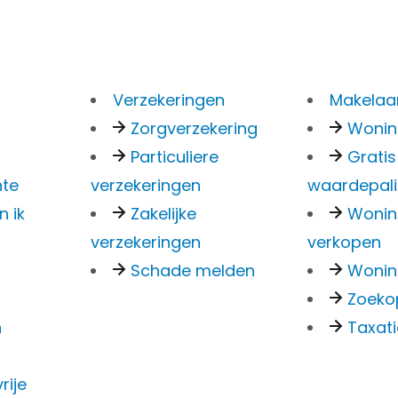
Verzekeringen
Makelaar
Zorgverzekering
Woni
Particuliere
Gratis
nte
verzekeringen
waardepal
n ik
Zakelijke
Woni
verzekeringen
verkopen
Wil j
Schade melden
Wonin
finan
Zoeko
woni
n
Taxat
cht –
Plan een bezichtiging
rije