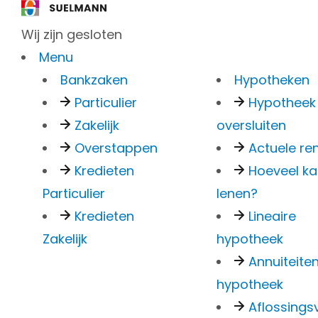
Wij zijn gesloten
Menu
Bankzaken
Hypotheken
Particulier
Hypotheek
Zakelijk
oversluiten
Overstappen
Actuele re
Foto's
Kredieten
Hoeveel ka
Plattegronden
Particulier
lenen?
360° foto's
Kredieten
Lineaire
Verkocht
Zakelijk
hypotheek
Annuiteite
Nieuw-Dordre
hypotheek
Aflossingsv