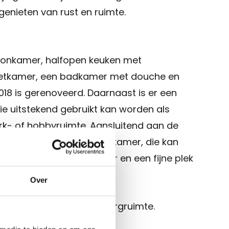
genieten van rust en ruimte.
oonkamer, halfopen keuken met
etkamer, een badkamer met douche en
018 is gerenoveerd. Daarnaast is er een
e uitstekend gebruikt kan worden als
k- of hobbyruimte. Aansluitend aan de
 dichte overkapping/tuinkamer, die kan
ra woonkamer of zitkamer en een fijne plek
 tuin te genieten.
Over
 slaapkamers met veel bergruimte.