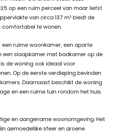
925 op een ruim perceel van maar liefst
ppervlakte van circa 137 m² biedt de
Sluiten
 comfortabel te wonen.
+31 591 620 097
r een ruime woonkamer, een aparte
Contact
n een slaapkamer met badkamer op de
is de woning ook ideaal voor
nen. Op de eerste verdieping bevinden
pkamers. Daarnaast beschikt de woning
rage en een ruime tuin rondom het huis.
rustige en aangename woonomgeving. Het
jn gemoedelijke sfeer en groene