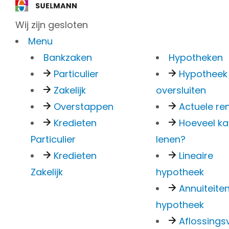
Wij zijn gesloten
Menu
Bankzaken
Hypotheken
Particulier
Hypotheek
Zakelijk
oversluiten
Overstappen
Actuele re
Foto's
Kredieten
Hoeveel ka
Plattegronden
Particulier
lenen?
360° foto's
Kredieten
Lineaire
Verkocht
Zakelijk
hypotheek
Annuiteite
Nieuw-Amste
hypotheek
Aflossingsv