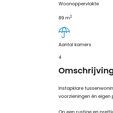
Woonoppervlakte
2
89 m
Aantal kamers
4
Omschrijvin
Instapklare tussenwoni
voorzieningen én eigen
Op een rustige en prett