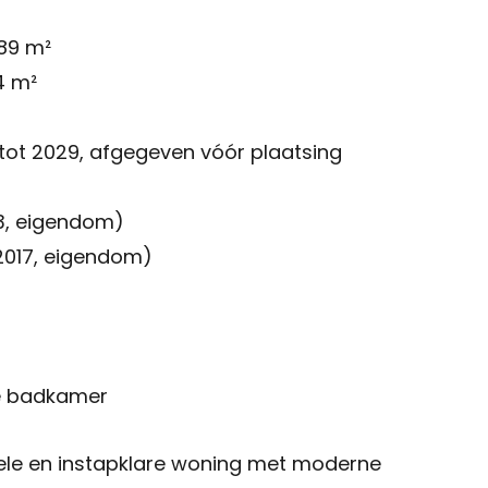
89 m²
4 m²
 tot 2029, afgegeven vóór plaatsing
3, eigendom)
2017, eigendom)
de badkamer
le en instapklare woning met moderne