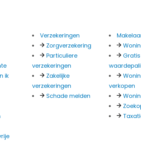
Verzekeringen
Makelaar
Zorgverzekering
Woni
Particuliere
Gratis
nte
verzekeringen
waardepal
n ik
Zakelijke
Woni
verzekeringen
verkopen
Wil j
Schade melden
Wonin
finan
Zoeko
woni
n
Taxat
rdam –
Plan een bezichtiging
rije