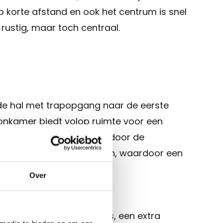
p korte afstand en ook het centrum is snel
 rustig, maar toch centraal.
 de hal met trapopgang naar de eerste
oonkamer biedt volop ruimte voor een
k en wordt extra sfeervol door de
ken sluit hier mooi op aan, waardoor een
tstaat.
Over
ang tot twee slaapkamers, een extra