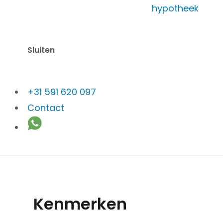
Wildbaan 70
hypotheek
Vraagprijs: € 225.000,- k.k.
Sluiten
+31 591 620 097
Contact
Kenmerken