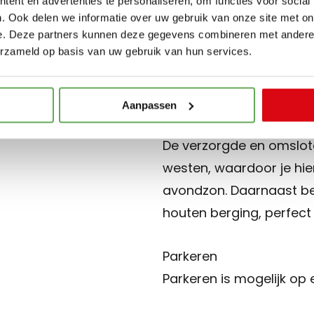
ent en advertenties te personaliseren, om functies voor social
(werk)kamer en de mod
. Ook delen we informatie over uw gebruik van onze site met on
uitgevoerd met een inlo
e. Deze partners kunnen deze gegevens combineren met andere i
erzameld op basis van uw gebruik van hun services.
comfortabele vloerverwa
en ideaal als thuiswerk
Aanpassen
Buitenruimte
De verzorgde en omslote
westen, waardoor je hi
avondzon. Daarnaast b
houten berging, perfect 
Parkeren
Parkeren is mogelijk op e