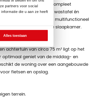
 media te bieden en om ons
erne badkamer. Deze is compleet
ze partners voor social
opdouche, toilet, dubbele wastafel én
nformatie die u aan ze heeft
rming. De extra kamer is multifunctioneel
plek, hobbyruimte of derde slaapkamer.
Alles toestaan
n achtertuin van circa 75 m² ligt op het
er optimaal geniet van de middag- en
eschikt de woning over een aangebouwde
voor fietsen en opslag.
igen terrein.