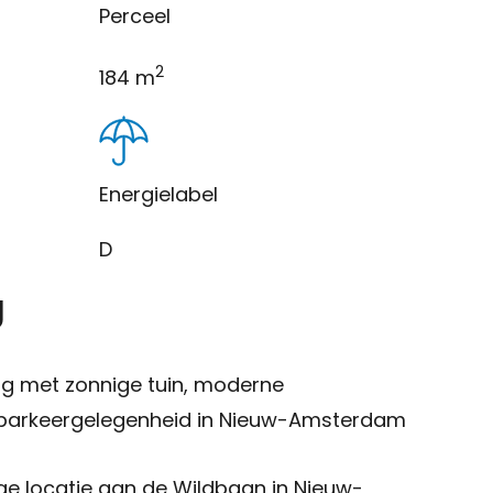
Gratis waardepaling
Perceel
Woning verkopen
2
184 m
Woning kopen
Zoekopdracht
Taxaties
Energielabel
Over ons
D
Over ons
g
Afspraak maken
Contact
Blog
ng met zonnige tuin, moderne
Partners
 parkeergelegenheid in Nieuw-Amsterdam
Handige documenten
Vacature
ige locatie aan de Wildbaan in Nieuw-