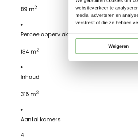
We gebruiken cookies om cont
2
websiteverkeer te analyseren
89 m
media, adverteren en analys
verstrekt of die ze hebben v
Perceeloppervlakte
Weigeren
2
184 m
Inhoud
3
316 m
Aantal kamers
4