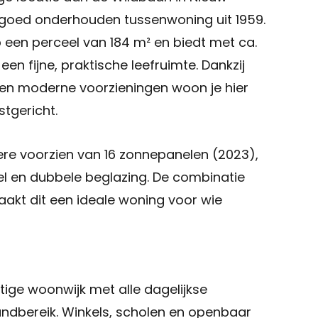
oed onderhouden tussenwoning uit 1959.
 een perceel van 184 m² en biedt met ca.
Sluiten
n fijne, praktische leefruimte. Dankzij
en moderne voorzieningen woon je hier
+31 591 620 097
tgericht.
Contact
re voorzien van 16 zonnepanelen (2023),
zel en dubbele beglazing. De combinatie
akt dit een ideale woning voor wie
stige woonwijk met alle dagelijkse
ndbereik. Winkels, scholen en openbaar