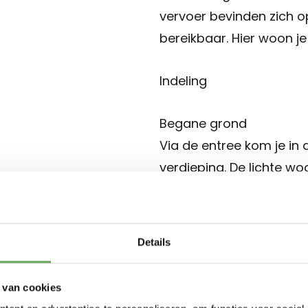
vervoer bevinden zich o
bereikbaar. Hier woon je
Indeling
Begane grond
Via de entree kom je in
verdieping. De lichte w
gezellige zit- en eethoe
houtkachel. De open keu
fijne, open leefruimte on
Details
Eerste verdieping
 van cookies
De overloop geeft toeg