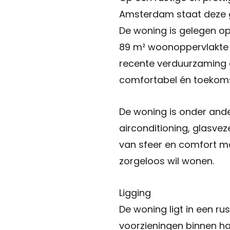
Amsterdam staat deze g
De woning is gelegen op
89 m² woonoppervlakte ee
recente verduurzaming 
comfortabel én toekoms
De woning is onder ande
airconditioning, glasve
van sfeer en comfort ma
zorgeloos wil wonen.
Ligging
De woning ligt in een ru
voorzieningen binnen ha