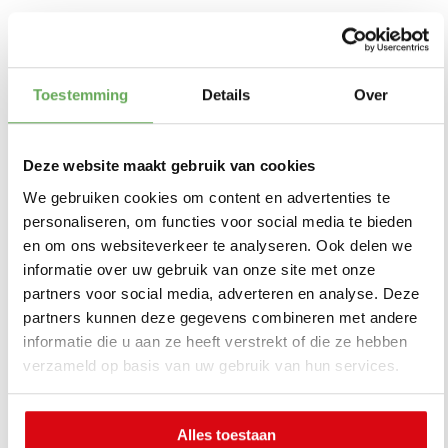
De tuin is het
visitekaartje
Toestemming
Details
Over
De eerste indruk begint buiten.
Deze website maakt gebruik van cookies
Een verzorgde tuin, nette bestrating en goed
We gebruiken cookies om content en advertenties te
onderhouden erfafscheiding maken een
personaliseren, om functies voor social media te bieden
woning aantrekkelijker nog voordat iemand
en om ons websiteverkeer te analyseren. Ook delen we
binnen is.
informatie over uw gebruik van onze site met onze
partners voor social media, adverteren en analyse. Deze
partners kunnen deze gegevens combineren met andere
Vooral in de lente en zomer kan een mooie
informatie die u aan ze heeft verstrekt of die ze hebben
tuin veel bijdragen aan de uitstraling van een
verzameld op basis van uw gebruik van hun services.
woning.
Slimme indeling en
Alles toestaan