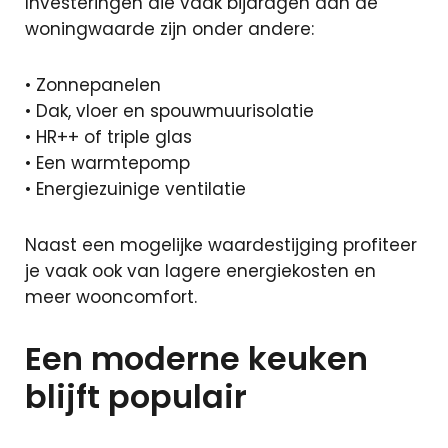
Investeringen die vaak bijdragen aan de
Zoekopdracht
woningwaarde zijn onder andere:
Taxaties
• Zonnepanelen
Over ons
• Dak, vloer en spouwmuurisolatie
Over ons
• HR++ of triple glas
Afspraak
• Een warmtepomp
maken
• Energiezuinige ventilatie
Contact
Blog
Naast een mogelijke waardestijging profiteer
Partners
je vaak ook van lagere energiekosten en
Handige
meer wooncomfort.
documenten
Vacature
Een moderne keuken
Schade
blijft populair
melden
Mijn omgeving