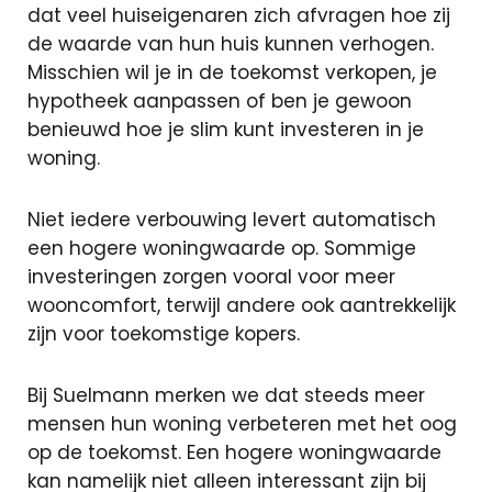
oversluiten
dat veel huiseigenaren zich afvragen hoe zij
Actuele
de waarde van hun huis kunnen verhogen.
rente
Misschien wil je in de toekomst verkopen, je
Hoeveel ka
hypotheek aanpassen of ben je gewoon
ik lenen?
benieuwd hoe je slim kunt investeren in je
Lineaire
woning.
hypotheek
Annuiteiten
Niet iedere verbouwing levert automatisch
hypotheek
een hogere woningwaarde op. Sommige
investeringen zorgen vooral voor meer
Aflossingsvrije
wooncomfort, terwijl andere ook aantrekkelijk
hypotheek
zijn voor toekomstige kopers.
Bij Suelmann merken we dat steeds meer
Verzekeringen
mensen hun woning verbeteren met het oog
op de toekomst. Een hogere woningwaarde
Zorgverzekeri
kan namelijk niet alleen interessant zijn bij