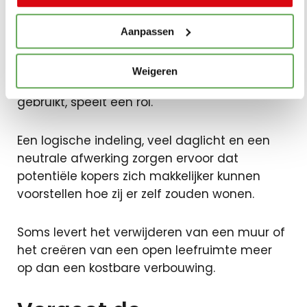
afwerking
Aanpassen
Niet alleen de grootte van een woning telt.
Weigeren
Ook de manier waarop de ruimte wordt
gebruikt, speelt een rol.
Een logische indeling, veel daglicht en een
neutrale afwerking zorgen ervoor dat
potentiële kopers zich makkelijker kunnen
voorstellen hoe zij er zelf zouden wonen.
Soms levert het verwijderen van een muur of
het creëren van een open leefruimte meer
op dan een kostbare verbouwing.