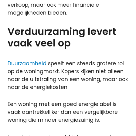
Particuliere
verkoop, maar ook meer financiële
verzekeringen
mogelijkheden bieden.
Zakelijke
verzekeringen
Verduurzaming levert
Schade
vaak veel op
melden
Makelaardij
Duurzaamheid
speelt een steeds grotere rol
op de woningmarkt. Kopers kijken niet alleen
Woningaanbo
naar de uitstraling van een woning, maar ook
Gratis
naar de energiekosten.
waardepaling
Woning
Een woning met een goed energielabel is
verkopen
vaak aantrekkelijker dan een vergelijkbare
Woning
woning die minder energiezuinig is.
kopen