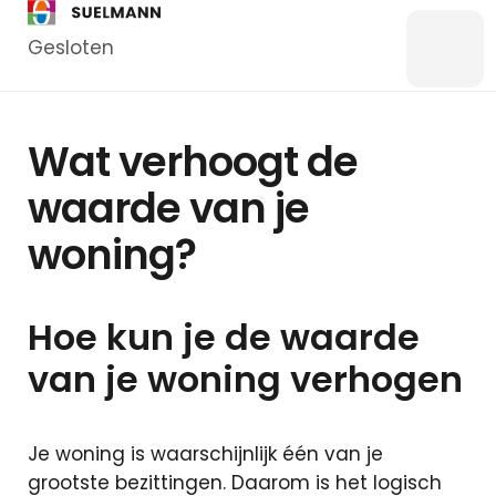
Gesloten
Menu
Bankzaken
Wat verhoogt de
Particulier
waarde van je
Zakelijk
woning?
Overstappen
Kredieten
Particulier
Hoe kun je de waarde
Kredieten
Zakelijk
van je woning verhogen
Hypotheken
Je woning is waarschijnlijk één van je
Hypotheek
grootste bezittingen. Daarom is het logisch