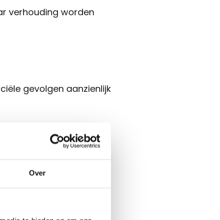
naar verhouding worden
iële gevolgen aanzienlijk
 het
ing
Over