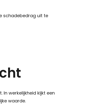
ge schadebedrag uit te
Sluiten
+31 591 620 097
Contact
cht
n werkelijkheid kijkt een
ijke waarde.