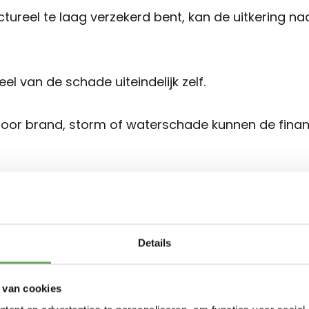
uctureel te laag verzekerd bent, kan de uitkering 
el van de schade uiteindelijk zelf.
door brand, storm of waterschade kunnen de financ
ingen vergroten
op onderverzeker
Details
 van cookies
zaak van onderverzekering is een verbouwing.