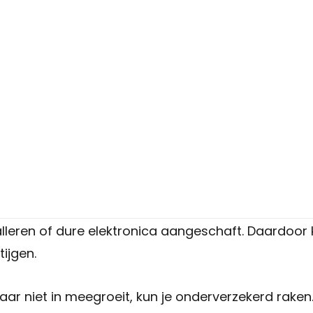
onderverzekerd?
 een
verzekering
af en kijken er vervolgens jarenla
ekeringen zijn niet iets waar je dagelijks mee bezig 
melijk voortdurend. Misschien heb je verbouwd, zo
alleren of dure elektronica aangeschaft. Daardoor
tijgen.
ar niet in meegroeit, kun je onderverzekerd raken. 