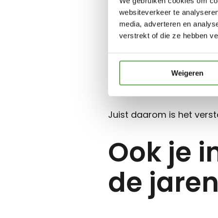
We gebruiken cookies om cont
websiteverkeer te analyseren
Misschien heb je een nie
media, adverteren en analys
verstrekt of die ze hebben v
installeren. Dat verhoogt
Wanneer de verzekering n
Weigeren
en de verzekerde waarde
Juist daarom is het vers
Ook je 
de jare