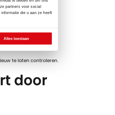
 media te bieden en om ons
ze partners voor social
f zonnepanelen laten
nformatie die u aan ze heeft
sen de werkelijke waarde
Alles toestaan
euw te laten controleren.
rt door