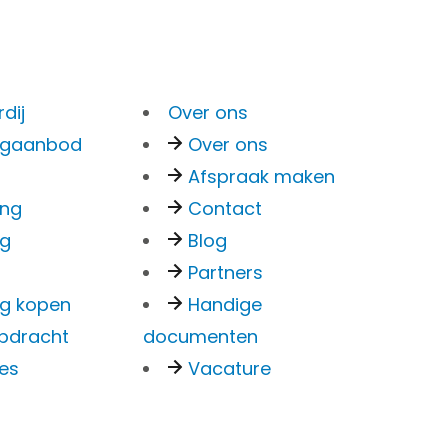
Menu
dij
Over ons
Bankzaken
ngaanbod
Over ons
Particulier
Afspraak maken
ls je
Zakelijk
ing
Contact
Overstappen
ng
Blog
Kredieten Particulier
Partners
Kredieten Zakelijk
g kopen
Handige
pdracht
documenten
ies
Vacature
Hypotheken
Hypotheek oversluiten
Actuele rente