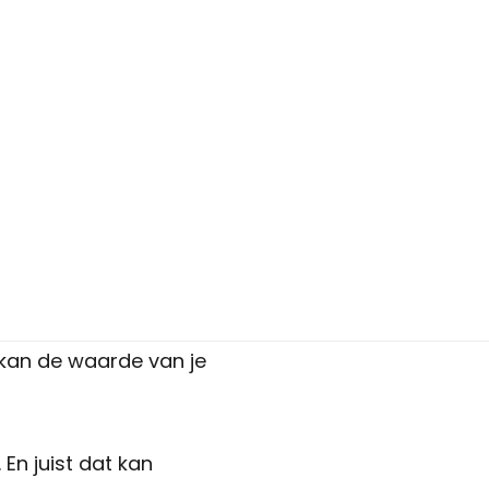
Hoeveel kan ik lenen?
Lineaire hypotheek
Annuiteiten hypotheek
Aflossingsvrije hypotheek
ng niet meer naar om. Dat
Verzekeringen
bent. Toch schuilt daar
Zorgverzekering
Particuliere verzekeringen
Zakelijke verzekeringen
nnepanelen geplaatst, een
Schade melden
 kan de waarde van je
Makelaardij
Woningaanbod
En juist dat kan