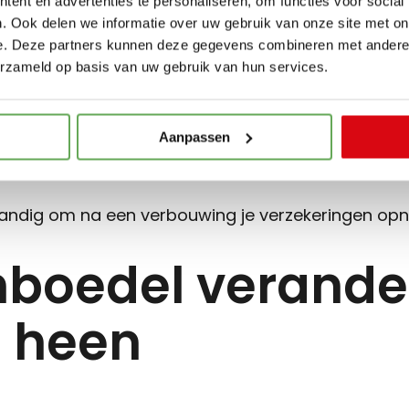
ent en advertenties te personaliseren, om functies voor social
. Ook delen we informatie over uw gebruik van onze site met on
uwe keuken geplaatst, een uitbouw gerealiseerd o
e. Deze partners kunnen deze gegevens combineren met andere i
erzameld op basis van uw gebruik van hun services.
 vaak de waarde van de woning aanzienlijk.
iet wordt aangepast, ontstaat er een verschil tus
Aanpassen
.
tandig om na een verbouwing je verzekeringen opni
inboedel verande
n heen