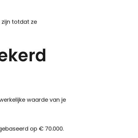
Gratis waardepaling
Woning verkopen
ijn totdat ze
Woning kopen
Zoekopdracht
Taxaties
ekerd
Over ons
Over ons
Afspraak maken
Contact
erkelijke waarde van je
Blog
Partners
Handige documenten
s gebaseerd op € 70.000.
Vacature