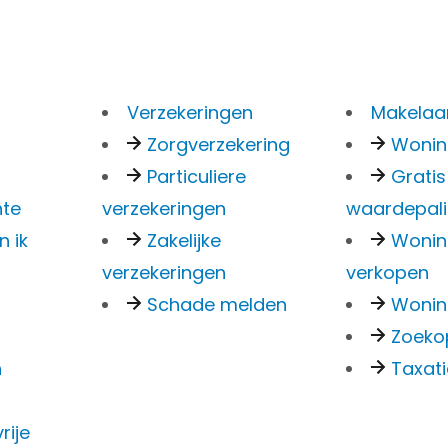
Verzekeringen
Makelaar
Zorgverzekering
Woni
Particuliere
Gratis
ebeurt er a
nte
verzekeringen
waardepal
n ik
Zakelijke
Woni
verzekeringen
verkopen
rverzekerd
Schade melden
Wonin
Zoeko
n
Taxat
?
rije