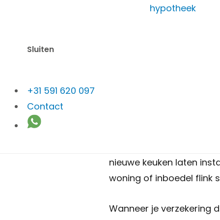
hypotheek
Ben jij 
Sluiten
Veel mensen sluiten ooit
+31 591 620 097
is begrijpelijk, want verz
Contact
een risico in.
Je situatie verandert na
nieuwe keuken laten inst
woning of inboedel flink s
Wanneer je verzekering da