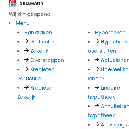
Wij zijn geopend
Menu
Bankzaken
Hypotheken
Particulier
Hypotheek
Zakelijk
oversluiten
Wat 
Overstappen
Actuele re
Kredieten
Hoeveel ka
Particulier
lenen?
regis
Kredieten
Lineaire
Zakelijk
hypotheek
Annuiteite
leenc
hypotheek
Aflossingsv