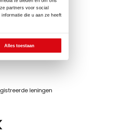
 media te bieden en om ons
ze partners voor social
 daar rekening mee bij
nformatie die u aan ze heeft
re maandelijkse
Alles toestaan
gistreerde leningen
k