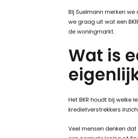
Bij Suelmann merken we d
we graag uit wat een BKR
de woningmarkt.
Wat is e
eigenlij
Het BKR houdt bij welke l
kredietverstrekkers inzich
Veel mensen denken dat a