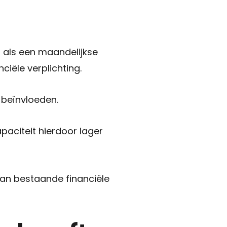
l als een maandelijkse
iële verplichting.
 beïnvloeden.
aciteit hierdoor lager
 van bestaande financiële