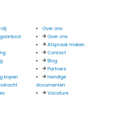
Menu
dij
Over ons
Bankzaken
ngaanbod
Over ons
Particulier
Afspraak maken
KR
Zakelijk
ing
Contact
Overstappen
ng
Blog
Kredieten Particulier
Partners
je
Kredieten Zakelijk
g kopen
Handige
pdracht
documenten
ies
Vacature
Hypotheken
Hypotheek oversluiten
Actuele rente