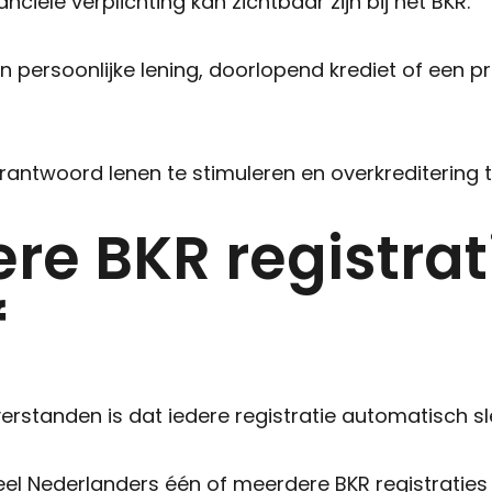
nciële verplichting kan zichtbaar zijn bij het BKR.
 persoonlijke lening, doorlopend krediet of een p
erantwoord lenen te stimuleren en overkreditering
ere BKR registrati
f
erstanden is dat iedere registratie automatisch sl
eel Nederlanders één of meerdere BKR registraties