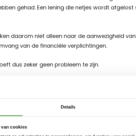
bben gehad. Een lening die netjes wordt afgelost 
jken daarom niet alleen naar de aanwezigheid van 
mvang van de financiële verplichtingen.
oeft dus zeker geen probleem te zijn.
heeft een BKR
tie invloed op je
Details
eek?
 van cookies