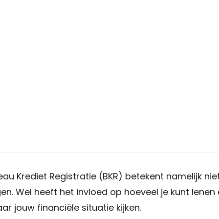
 BKR nadelig ka
leencapaciteit
anneer ze horen dat een
BKR registratie
invloed k
t direct de gedachte dat een hypotheek aanvrage
k genuanceerder.
ureau Krediet Registratie (BKR) betekent namelijk ni
en. Wel heeft het invloed op hoeveel je kunt lenen
r jouw financiële situatie kijken.