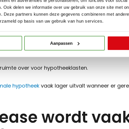
ent en advertenties te personaliseren, om functies voor social
. Ook delen we informatie over uw gebruik van onze site met on
 verplichtingen hebt, houden hypotheekverstrekkers
e. Deze partners kunnen deze gegevens combineren met andere i
erzameld op basis van uw gebruik van hun services.
male hypotheek.
 van je inkomen wordt immers al gebruikt voor ande
Aanpassen
 ruimte over voor hypotheeklasten.
male hypotheek
vaak lager uitvalt wanneer er gere
 lease wordt vaa