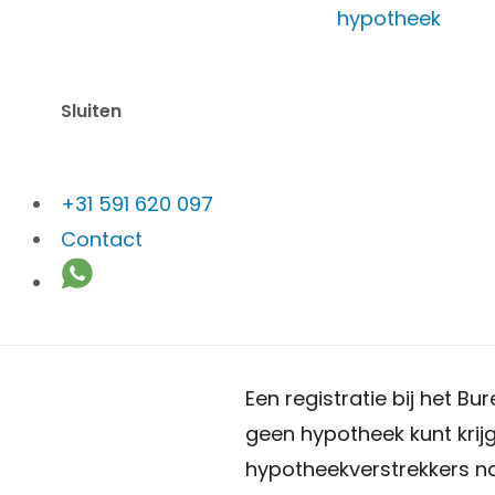
hypotheek
Hoe jouw
Sluiten
voor je 
+31 591 620 097
Contact
Veel mensen schrikken w
hypotheek. Vaak ontstaa
Gelukkig ligt dat een stu
Een registratie bij het B
geen hypotheek kunt krijg
hypotheekverstrekkers naa