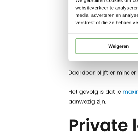
We gebruiken cookies om cont
websiteverkeer te analyseren
Wanneer je al financiële
media, adverteren en analys
verstrekt of die ze hebben v
het bepalen van je maxi
Dat is logisch. Een deel
Weigeren
verplichtingen.
Daardoor blijft er minder
Het gevolg is dat je
maxi
aanwezig zijn.
Private