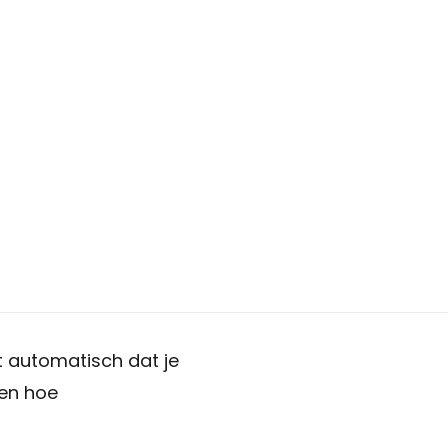
Hoeveel kan ik lenen?
Lineaire hypotheek
n zijn
Annuiteiten hypotheek
Aflossingsvrije hypotheek
Verzekeringen
Zorgverzekering
an hebben op hun
Particuliere verzekeringen
n onmogelijk wordt.
Zakelijke verzekeringen
Schade melden
et automatisch dat je
Makelaardij
 en hoe
Woningaanbod