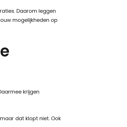
Gratis waardepaling
traties. Daarom leggen
Woning verkopen
r jouw mogelijkheden op
Woning kopen
Zoekopdracht
Taxaties
ie
Over ons
Over ons
Afspraak maken
Contact
 Daarmee krijgen
Blog
Partners
Handige documenten
aar dat klopt niet. Ook
Vacature