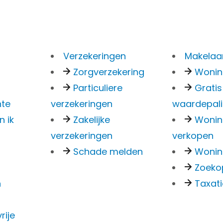
Verzekeringen
Makelaar
Zorgverzekering
Woni
Particuliere
Gratis
doet een B
nte
verzekeringen
waardepal
n ik
Zakelijke
Woni
verzekeringen
verkopen
tratie met 
Schade melden
Wonin
Zoeko
n
Taxat
apaciteit?
rije