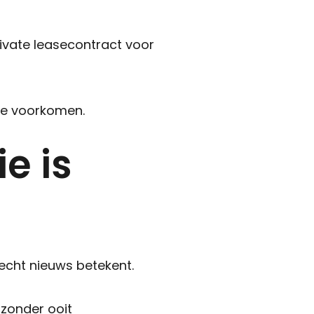
rivate leasecontract voor
Sluiten
+31 591 620 097
 te voorkomen.
Contact
e is
echt nieuws betekent.
 zonder ooit