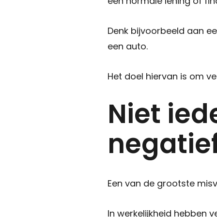
een normale lening of fina
Denk bijvoorbeeld aan een
een auto.
Het doel hiervan is om v
Niet ied
negatie
Een van de grootste misv
In werkelijkheid hebben v