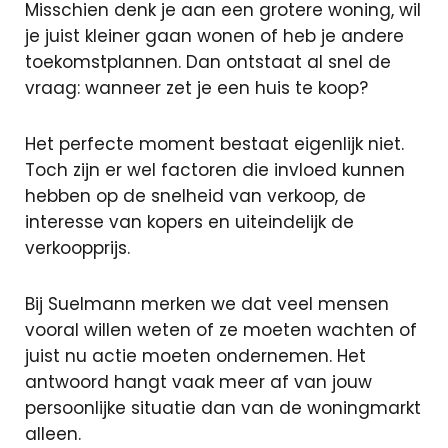
oversluiten
Misschien denk je aan een grotere woning, wil
Actuele
je juist kleiner gaan wonen of heb je andere
rente
toekomstplannen. Dan ontstaat al snel de
Hoeveel ka
vraag: wanneer zet je een huis te koop?
ik lenen?
Lineaire
Het perfecte moment bestaat eigenlijk niet.
hypotheek
Toch zijn er wel factoren die invloed kunnen
Annuiteiten
hebben op de snelheid van verkoop, de
hypotheek
interesse van kopers en uiteindelijk de
verkoopprijs.
Aflossingsvrije
hypotheek
Bij Suelmann merken we dat veel mensen
vooral willen weten of ze moeten wachten of
juist nu actie moeten ondernemen. Het
Verzekeringen
antwoord hangt vaak meer af van jouw
persoonlijke situatie dan van de woningmarkt
Zorgverzekeri
alleen.