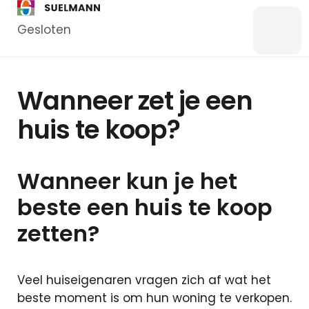
Gesloten
Menu
Bankzaken
Wanneer zet je een
Particulier
huis te koop?
Zakelijk
Overstappen
Wanneer kun je het
Kredieten
Particulier
beste een huis te koop
Kredieten
zetten?
Zakelijk
Hypotheken
Veel huiseigenaren vragen zich af wat het
Hypotheek
beste moment is om hun woning te verkopen.