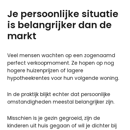
Particuliere
verzekeringen
Je persoonlijke situatie
Zakelijke
is belangrijker dan de
verzekeringen
Schade
markt
melden
Veel mensen wachten op een zogenaamd
Makelaardij
perfect verkoopmoment. Ze hopen op nog
hogere huizenprijzen of lagere
Woningaanbo
hypotheekrentes voor hun volgende woning.
Gratis
waardepaling
In de praktijk blijkt echter dat persoonlijke
Woning
omstandigheden meestal belangrijker zijn.
verkopen
Woning
Misschien is je gezin gegroeid, zijn de
kopen
kinderen uit huis gegaan of wil je dichter bij