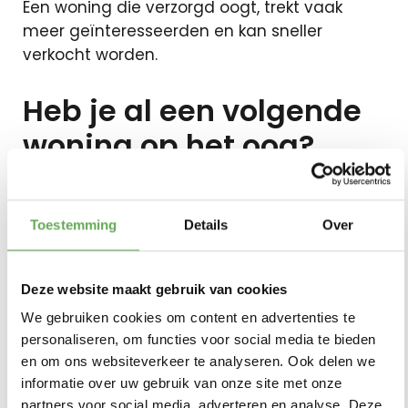
Een woning die verzorgd oogt, trekt vaak
meer geïnteresseerden en kan sneller
verkocht worden.
Heb je al een volgende
woning op het oog?
Voordat je jouw woning te koop zet, is het
Toestemming
Details
Over
verstandig om na te denken over de
volgende stap.
Deze website maakt gebruik van cookies
Wil je eerst verkopen en daarna zoeken? Of
We gebruiken cookies om content en advertenties te
wil je juist eerst een nieuwe woning vinden?
personaliseren, om functies voor social media te bieden
en om ons websiteverkeer te analyseren. Ook delen we
Beide keuzes hebben voor en nadelen.
informatie over uw gebruik van onze site met onze
Daarom is het slim om vooraf inzicht te
partners voor social media, adverteren en analyse. Deze