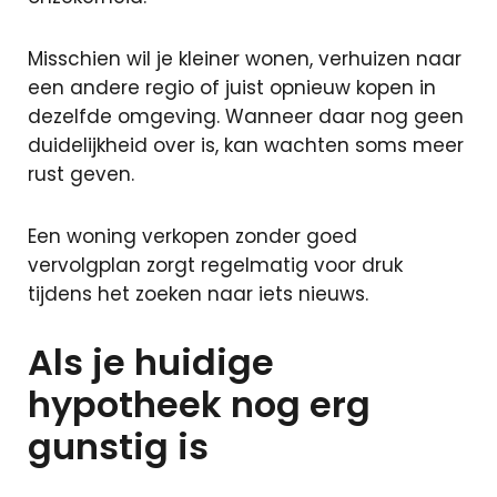
Zoekopdracht
Taxaties
Misschien wil je kleiner wonen, verhuizen naar
een andere regio of juist opnieuw kopen in
dezelfde omgeving. Wanneer daar nog geen
Over ons
duidelijkheid over is, kan wachten soms meer
Over ons
rust geven.
Afspraak
maken
Contact
Een woning verkopen zonder goed
Blog
vervolgplan zorgt regelmatig voor druk
Partners
tijdens het zoeken naar iets nieuws.
Handige
Als je huidige
documenten
Vacature
hypotheek nog erg
Schade
gunstig is
melden
Mijn omgeving