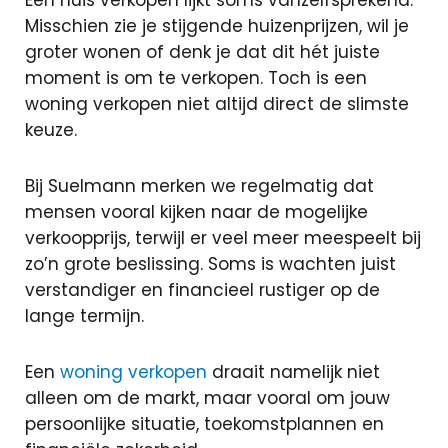
Een huis verkopen lijkt soms vanzelfsprekend.
oversluiten
Misschien zie je stijgende huizenprijzen, wil je
Actuele
groter wonen of denk je dat dit hét juiste
rente
moment is om te verkopen. Toch is een
Hoeveel ka
woning verkopen niet altijd direct de slimste
ik lenen?
keuze.
Lineaire
hypotheek
Annuiteiten
Bij Suelmann merken we regelmatig dat
hypotheek
mensen vooral kijken naar de mogelijke
verkoopprijs, terwijl er veel meer meespeelt bij
Aflossingsvrije
zo’n grote beslissing. Soms is wachten juist
hypotheek
verstandiger en financieel rustiger op de
lange termijn.
Een
woning verkopen
draait namelijk niet
Verzekeringen
alleen om de markt, maar vooral om jouw
persoonlijke situatie, toekomstplannen en
Zorgverzekeri