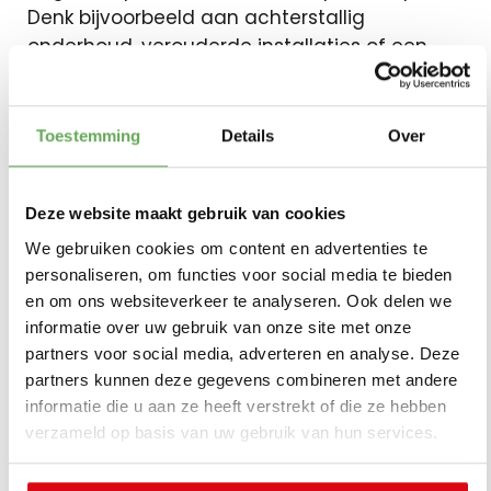
Denk bijvoorbeeld aan achterstallig
onderhoud, verouderde installaties of een
slecht energielabel.
Kopers letten tegenwoordig steeds meer op
Toestemming
Details
Over
duurzaamheid en toekomstige
energiekosten. Daardoor kunnen relatief
Deze website maakt gebruik van cookies
kleine investeringen vooraf juist helpen om
later sterker in de markt te staan.
We gebruiken cookies om content en advertenties te
personaliseren, om functies voor social media te bieden
en om ons websiteverkeer te analyseren. Ook delen we
In sommige gevallen levert eerst
informatie over uw gebruik van onze site met onze
verduurzamen uiteindelijk meer op dan direct
partners voor social media, adverteren en analyse. Deze
verkopen.
partners kunnen deze gegevens combineren met andere
informatie die u aan ze heeft verstrekt of die ze hebben
Wanneer emotie
verzameld op basis van uw gebruik van hun services.
tijdelijk een grote rol