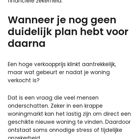
financiële zekerheid.
Particuliere
verzekeringen
Wanneer je nog geen
Zakelijke
verzekeringen
duidelijk plan hebt voor
Schade
daarna
melden
Makelaardij
Een hoge verkoopprijs klinkt aantrekkelijk,
maar wat gebeurt er nadat je woning
Woningaanbo
verkocht is?
Gratis
waardepaling
Dat is een vraag die veel mensen
Woning
onderschatten. Zeker in een krappe
verkopen
woningmarkt kan het lastig zijn om direct een
Woning
geschikte nieuwe woning te vinden. Daardoor
kopen
ontstaat soms onnodige stress of tijdelijke
onzekerheid.