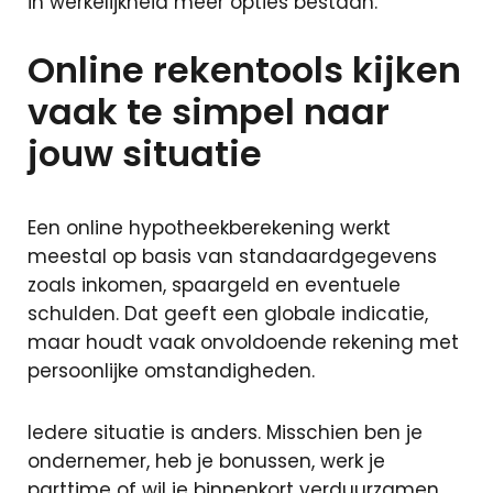
in werkelijkheid meer opties bestaan.
Particuliere
verzekeringen
Online rekentools kijken
Zakelijke
verzekeringen
vaak te simpel naar
Schade
jouw situatie
melden
Makelaardij
Een online hypotheekberekening werkt
meestal op basis van standaardgegevens
Woningaanbo
zoals inkomen, spaargeld en eventuele
Gratis
schulden. Dat geeft een globale indicatie,
waardepaling
maar houdt vaak onvoldoende rekening met
Woning
persoonlijke omstandigheden.
verkopen
Woning
Iedere situatie is anders. Misschien ben je
kopen
ondernemer, heb je bonussen, werk je
parttime of wil je binnenkort verduurzamen.