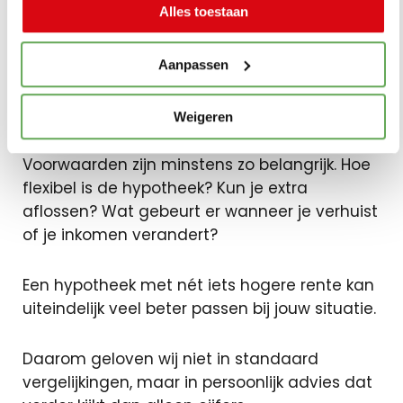
Alles toestaan
Veel websites tonen direct de laagste
Aanpassen
hypotheekrentes. Dat lijkt aantrekkelijk, maar
rente is slechts één onderdeel van een
hypotheek.
Weigeren
Voorwaarden zijn minstens zo belangrijk. Hoe
flexibel is de hypotheek? Kun je extra
aflossen? Wat gebeurt er wanneer je verhuist
of je inkomen verandert?
Een hypotheek met nét iets hogere rente kan
uiteindelijk veel beter passen bij jouw situatie.
Daarom geloven wij niet in standaard
vergelijkingen, maar in persoonlijk advies dat