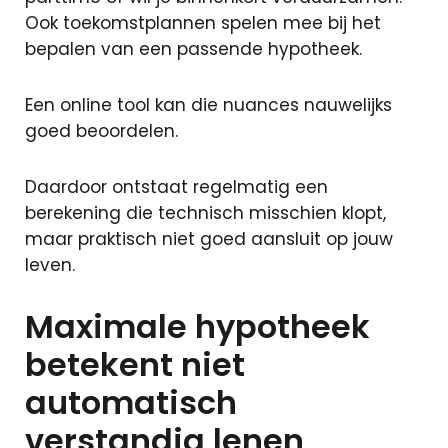
Zoekopdracht
Ook toekomstplannen spelen mee bij het
Taxaties
bepalen van een passende hypotheek.
Een online tool kan die nuances nauwelijks
Over ons
goed beoordelen.
Over ons
Afspraak
maken
Daardoor ontstaat regelmatig een
Contact
berekening die technisch misschien klopt,
Blog
maar praktisch niet goed aansluit op jouw
Partners
leven.
Handige
Maximale hypotheek
documenten
Vacature
betekent niet
Schade
automatisch
melden
Mijn omgeving
verstandig lenen