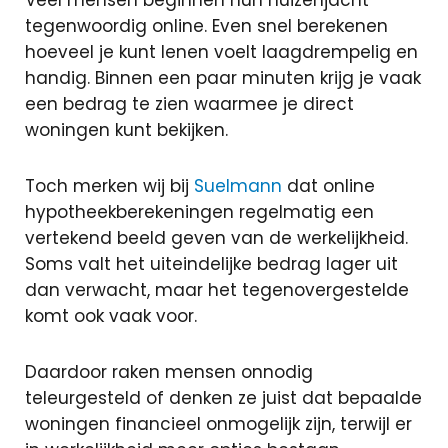
Veel mensen beginnen hun huizenjacht
oversluiten
tegenwoordig online. Even snel berekenen
Actuele
hoeveel je kunt lenen voelt laagdrempelig en
rente
handig. Binnen een paar minuten krijg je vaak
Hoeveel ka
een bedrag te zien waarmee je direct
ik lenen?
woningen kunt bekijken.
Lineaire
hypotheek
Annuiteiten
Toch merken wij bij
Suelmann
dat online
hypotheek
hypotheekberekeningen regelmatig een
vertekend beeld geven van de werkelijkheid.
Aflossingsvrije
Soms valt het uiteindelijke bedrag lager uit
hypotheek
dan verwacht, maar het tegenovergestelde
komt ook vaak voor.
Daardoor raken mensen onnodig
Verzekeringen
teleurgesteld of denken ze juist dat bepaalde
woningen financieel onmogelijk zijn, terwijl er
Zorgverzekeri