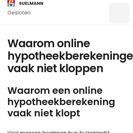
Gesloten
Menu
Bankzaken
Waarom online
Particulier
hypotheekberekening
Zakelijk
vaak niet kloppen
Overstappen
Kredieten
Particulier
Waarom een online
Kredieten
Zakelijk
hypotheekberekening
vaak niet klopt
Hypotheken
Hypotheek