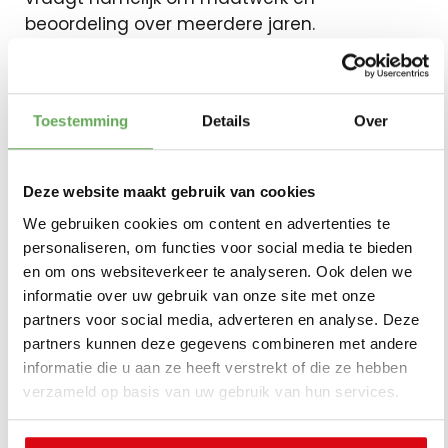
beoordeling over meerdere jaren.
Ook starters krijgen regelmatig een
onvolledig beeld. Studieschulden,
Toestemming
Details
Over
startersregelingen of schenkingen vanuit
familie worden online vaak beperkt
meegenomen.
Deze website maakt gebruik van cookies
We gebruiken cookies om content en advertenties te
Daardoor denken veel mensen dat er minder
personaliseren, om functies voor social media te bieden
mogelijk is dan uiteindelijk blijkt tijdens een
en om ons websiteverkeer te analyseren. Ook delen we
persoonlijk gesprek.
informatie over uw gebruik van onze site met onze
partners voor social media, adverteren en analyse. Deze
De laagste rente online
partners kunnen deze gegevens combineren met andere
informatie die u aan ze heeft verstrekt of die ze hebben
vertelt niet het hele
verzameld op basis van uw gebruik van hun services.
verhaal