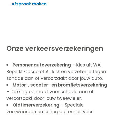
Afspraak maken
Zoekopdracht
Taxaties
Over ons
Over ons
Afspraak
Onze verkeersverzekeringen
maken
Contact
Blog
Personenautoverzekering
– Kies uit WA,
Partners
Beperkt Casco of All Risk en verzeker je tegen
Handige
schade aan of veroorzaakt door jouw auto.
documenten
Motor-, scooter- en bromfietsverzekering
Vacature
– Dekking op maat voor schade aan of
Schade
veroorzaakt door jouw tweewieler.
melden
Oldtimerverzekering
– Speciale
Mijn omgeving
voorwaarden en scherpe premies voor