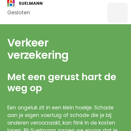
Gesloten
Menu
Bankzaken
Verkeer
Particulier
verzekering
Zakelijk
Overstappen
Met een gerust hart de
Kredieten
Particulier
weg op
Kredieten
Zakelijk
Een ongeluk zit in een klein hoekje. Schade
aan je eigen voertuig of schade die je bij
Hypotheken
anderen veroorzaakt, kan flink in de kosten
Hypotheek
lopen. Bij Suelmann zorgen we ervoor dat je