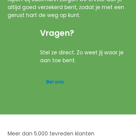
oversluiten
altijd goed verzekerd bent, zodat je met een
Actuele
gerust hart de weg op kunt.
rente
Hoeveel ka
Vragen?
ik lenen?
Lineaire
hypotheek
Stel ze direct. Zo weet jij waar je
Annuiteiten
aan toe bent.
hypotheek
Aflossingsvrije
Bel ons
hypotheek
Verzekeringen
Zorgverzekeri
Meer dan 5.000 tevreden klanten