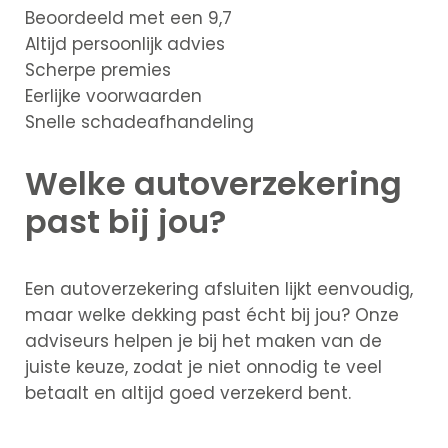
Particuliere
Beoordeeld met een 9,7
verzekeringen
Altijd persoonlijk advies
Zakelijke
Scherpe premies
verzekeringen
Eerlijke voorwaarden
Schade
Snelle schadeafhandeling
melden
Welke
autoverzekering
Makelaardij
past bij jou?
Woningaanbo
Gratis
Een autoverzekering afsluiten lijkt eenvoudig,
waardepaling
maar welke dekking past écht bij jou? Onze
Woning
adviseurs helpen je bij het maken van de
verkopen
juiste keuze, zodat je niet onnodig te veel
Woning
betaalt en altijd goed verzekerd bent.
kopen