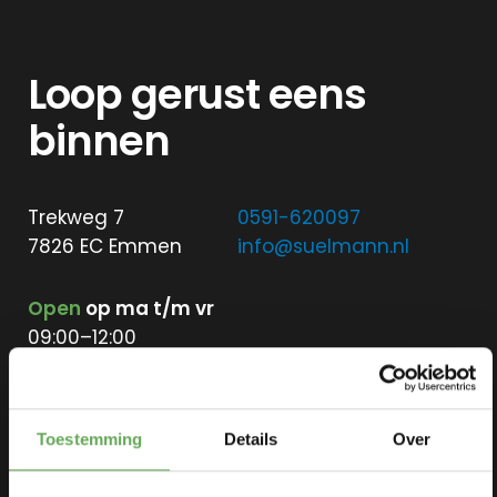
oversluiten
Actuele
rente
Loop gerust eens
Hoeveel ka
ik lenen?
binnen
Lineaire
hypotheek
Annuiteiten
Trekweg 7
0591-620097
hypotheek
7826 EC Emmen
info@suelmann.nl
Aflossingsvrije
Open
op ma t/m vr
hypotheek
09:00–12:00
Wij pauzeren van 12:00 tot 13:00 uur.
Verzekeringen
Aangepaste openingstijden
Toestemming
Details
Over
Zorgverzekeri