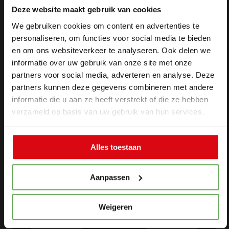
Bankzaken
Particuliere
Deze website maakt gebruik van cookies
Hypotheken
verzekeringen
We gebruiken cookies om content en advertenties te
Verzekeringen
Zakelijke
personaliseren, om functies voor social media te bieden
Makelaardij
verzekeringen
en om ons websiteverkeer te analyseren. Ook delen we
Over ons
Schade
informatie over uw gebruik van onze site met onze
Contact
melden
partners voor social media, adverteren en analyse. Deze
partners kunnen deze gegevens combineren met andere
informatie die u aan ze heeft verstrekt of die ze hebben
Makelaardij
verzameld op basis van uw gebruik van hun services.
Woningaanbo
Gratis
Alles toestaan
waardepaling
Woning
Aanpassen
verkopen
Woning
Weigeren
kopen