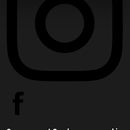
Zoekopdracht
Taxaties
Over ons
Over ons
Afspraak
maken
Contact
Blog
Partners
Handige
documenten
Vacature
Schade
melden
Mijn omgeving