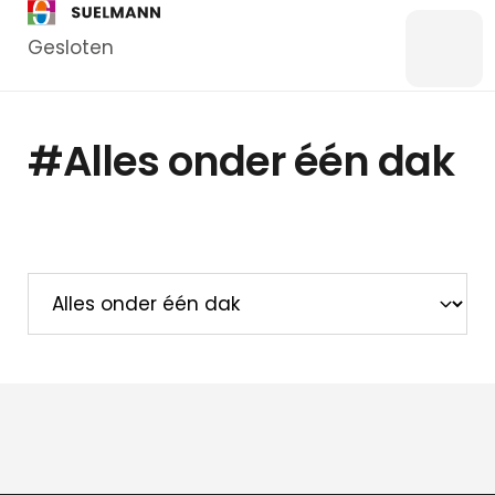
Gesloten
Menu
Bankzaken
#Alles onder één dak
Particulier
Zakelijk
Overstappen
Kredieten
Particulier
Kredieten
Zakelijk
Hypotheken
Hypotheek