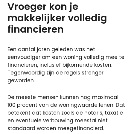
Particuliere
Vroeger kon je
verzekeringen
makkelijker volledig
Zakelijke
verzekeringen
financieren
Schade
melden
Een aantal jaren geleden was het
eenvoudiger om een woning volledig mee te
Makelaardij
financieren, inclusief bijkomende kosten.
Tegenwoordig zijn de regels strenger
Woningaanbo
geworden.
Gratis
waardepaling
De meeste mensen kunnen nog maximaal
Woning
100 procent van de woningwaarde lenen. Dat
verkopen
betekent dat kosten zoals de notaris, taxatie
Woning
en eventuele verbouwing meestal niet
kopen
standaard worden meegefinancierd.