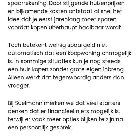
oversluiten
spaarrekening. Door stijgende huizenprijzen
Actuele
en bijkomende kosten ontstaat al snel het
rente
idee dat je eerst jarenlang moet sparen
Hoeveel ka
voordat kopen überhaupt haalbaar wordt.
ik lenen?
Lineaire
Toch betekent weinig spaargeld niet
hypotheek
automatisch dat een koopwoning onmogelijk
Annuiteiten
is. In sommige situaties kun je nog steeds
hypotheek
een huis kopen zonder grote eigen inbreng.
Alleen werkt dat tegenwoordig anders dan
Aflossingsvrije
vroeger.
hypotheek
Bij Suelmann merken we dat veel starters
denken dat er financieel niets mogelijk is,
Verzekeringen
terwijl er vaak meer opties blijken te zijn na
een persoonlijk gesprek.
Zorgverzekeri