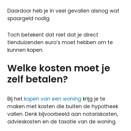
Zoekopdracht
Daardoor heb je in veel gevallen alsnog wat
Taxaties
spaargeld nodig.
Over ons
Toch betekent dat niet dat je direct
Over ons
tienduizenden euro’s moet hebben om te
Afspraak
kunnen kopen.
maken
Contact
Welke kosten moet je
Blog
zelf betalen?
Partners
Handige
documenten
Bij het
kopen van een woning
krijg je te
Vacature
maken met kosten die buiten de hypotheek
Schade
vallen. Denk bijvoorbeeld aan notariskosten,
melden
advieskosten en de taxatie van de woning.
Mijn omgeving