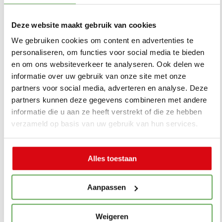
Tegelijkertijd hoeft niet alles perfect geregeld
te zijn voordat je de woningmarkt op gaat.
Deze website maakt gebruik van cookies
We gebruiken cookies om content en advertenties te
Bij Suelmann kijken we daarom niet alleen
personaliseren, om functies voor social media te bieden
naar de vraag wat technisch mogelijk is,
en om ons websiteverkeer te analyseren. Ook delen we
informatie over uw gebruik van onze site met onze
maar vooral naar wat verantwoord en
partners voor social media, adverteren en analyse. Deze
comfortabel voelt voor jouw situatie.
partners kunnen deze gegevens combineren met andere
informatie die u aan ze heeft verstrekt of die ze hebben
Starters onderschatten
verzameld op basis van uw gebruik van hun services.
vaak hun eigen
mogelijkheden
Alles toestaan
Aanpassen
Veel starters focussen zich vooral op wat níet
mogelijk lijkt. Bijvoorbeeld door verhalen over
Weigeren
overbieden, hoge huizenprijzen of strengere