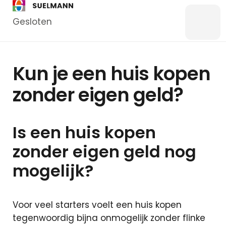
Gesloten
Menu
Bankzaken
Kun je een huis kopen
Particulier
zonder eigen geld?
Zakelijk
Overstappen
Is een huis kopen
Kredieten
Particulier
zonder eigen geld nog
Kredieten
mogelijk?
Zakelijk
Hypotheken
Voor veel starters voelt een huis kopen
Hypotheek
tegenwoordig bijna onmogelijk zonder flinke