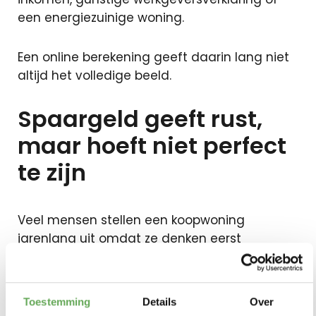
een energiezuinige woning.
Een online berekening geeft daarin lang niet
altijd het volledige beeld.
Spaargeld geeft rust,
maar hoeft niet perfect
te zijn
Veel mensen stellen een koopwoning
jarenlang uit omdat ze denken eerst
“genoeg” spaargeld te moeten hebben. Maar
wat genoeg is, verschilt per situatie.
Toestemming
Details
Over
Natuurlijk geeft een financiële buffer rust.