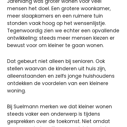
oversluiten
Jarenlang was groter wonen voor veel
Actuele
mensen het doel. Een grotere woonkamer,
rente
meer slaapkamers en een ruimere tuin
Hoeveel ka
stonden vaak hoog op het wensenlijstje.
ik lenen?
Tegenwoordig zien we echter een opvallende
Lineaire
ontwikkeling: steeds meer mensen kiezen er
hypotheek
bewust voor om kleiner te gaan wonen.
Annuiteiten
hypotheek
Dat gebeurt niet alleen bij senioren. Ook
stellen waarvan de kinderen uit huis zijn,
Aflossingsvrije
alleenstaanden en zelfs jonge huishoudens
hypotheek
ontdekken de voordelen van een kleinere
woning.
Bij Suelmann merken we dat kleiner wonen
Verzekeringen
steeds vaker een onderwerp is tijdens
gesprekken over de toekomst. Niet omdat
Zorgverzekeri