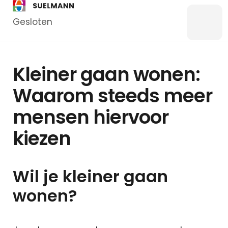
Gesloten
Menu
Bankzaken
Kleiner gaan wonen:
Particulier
Waarom steeds meer
Zakelijk
mensen hiervoor
Overstappen
Kredieten
kiezen
Particulier
Kredieten
Zakelijk
Wil je kleiner gaan
wonen?
Hypotheken
Hypotheek