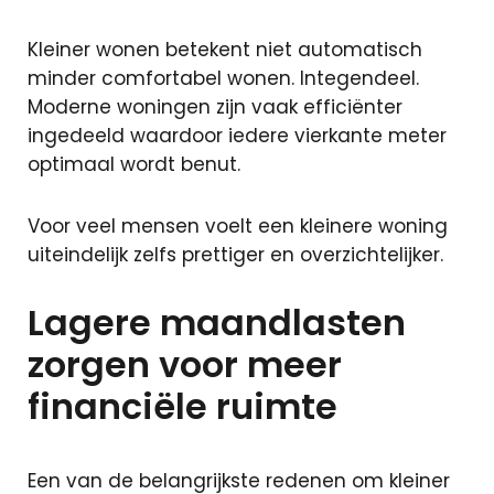
Zoekopdracht
Taxaties
Kleiner wonen betekent niet automatisch
minder comfortabel wonen. Integendeel.
Moderne woningen zijn vaak efficiënter
Over ons
ingedeeld waardoor iedere vierkante meter
Over ons
optimaal wordt benut.
Afspraak
maken
Voor veel mensen voelt een kleinere woning
Contact
uiteindelijk zelfs prettiger en overzichtelijker.
Blog
Partners
Lagere maandlasten
Handige
documenten
zorgen voor meer
Vacature
financiële ruimte
Schade
melden
Mijn omgeving
Een van de belangrijkste redenen om kleiner