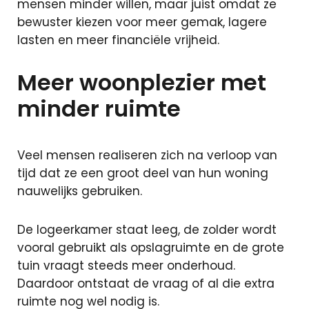
mensen minder willen, maar juist omdat ze
Particuliere
bewuster kiezen voor meer gemak, lagere
verzekeringen
lasten en meer financiële vrijheid.
Zakelijke
verzekeringen
Meer woonplezier met
Schade
melden
minder ruimte
Makelaardij
Veel mensen realiseren zich na verloop van
tijd dat ze een groot deel van hun woning
Woningaanbo
nauwelijks gebruiken.
Gratis
waardepaling
De logeerkamer staat leeg, de zolder wordt
Woning
vooral gebruikt als opslagruimte en de grote
verkopen
tuin vraagt steeds meer onderhoud.
Woning
Daardoor ontstaat de vraag of al die extra
kopen
ruimte nog wel nodig is.