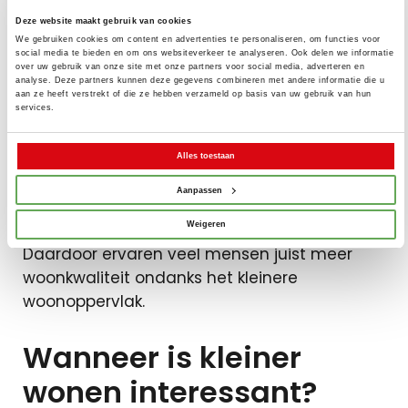
Sommige mensen stellen een verhuizing uit
Deze website maakt gebruik van cookies
omdat ze bang zijn comfort in te leveren. Dat
We gebruiken cookies om content en advertenties te personaliseren, om functies voor
hoeft helemaal niet zo te zijn.
social media te bieden en om ons websiteverkeer te analyseren. Ook delen we informatie
over uw gebruik van onze site met onze partners voor social media, adverteren en
analyse. Deze partners kunnen deze gegevens combineren met andere informatie die u
aan ze heeft verstrekt of die ze hebben verzameld op basis van uw gebruik van hun
Veel moderne appartementen en
services.
nieuwbouwwoningen bieden juist extra
comfort. Denk aan goede isolatie, gelijkvloers
Alles toestaan
wonen, energiezuinige voorzieningen en een
Aanpassen
onderhoudsvriendelijke omgeving.
Weigeren
Daardoor ervaren veel mensen juist meer
woonkwaliteit ondanks het kleinere
woonoppervlak.
Wanneer is kleiner
wonen interessant?