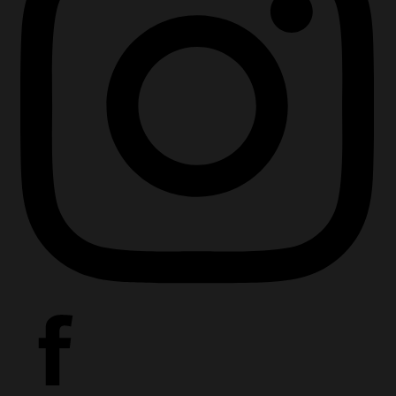
Sluiten
+31 591 620
097
Contact