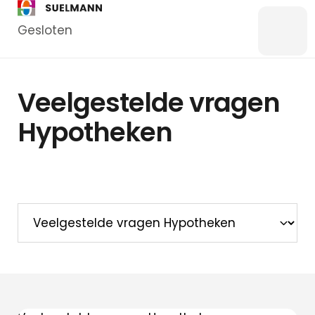
Gesloten
Menu
Bankzaken
Veelgestelde vragen
Particulier
Hypotheken
Zakelijk
Overstappen
Kredieten
Particulier
Kredieten
Zakelijk
Hypotheken
Hypotheek