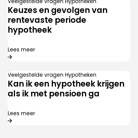
oversluiten
Veelgestelde vragen Hypotheken
Actuele
Keuzes en gevolgen van
rente
rentevaste periode
Hoeveel ka
hypotheek
ik lenen?
Lineaire
hypotheek
Lees meer
Annuiteiten
hypotheek
Veelgestelde vragen Hypotheken
Aflossingsvrije
Kan ik een hypotheek krijgen
hypotheek
als ik met pensioen ga
Lees meer
Verzekeringen
Zorgverzekeri