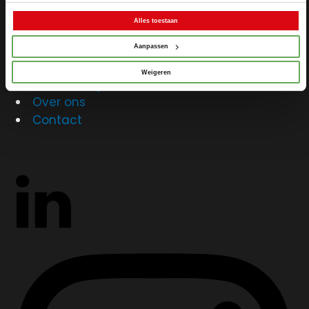
Zoekopdracht
Alles toestaan
Taxaties
Bankzaken
Hypotheken
Aanpassen
Verzekeringen
Over ons
Weigeren
Makelaardij
Over ons
Over ons
Afspraak
Contact
maken
Contact
Blog
Partners
Handige
documenten
Vacature
Schade
melden
Mijn omgeving