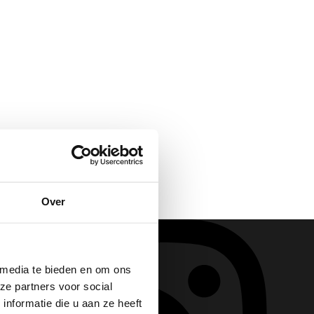
Hoeveel kan ik lenen?
Lineaire hypotheek
Annuiteiten hypotheek
Aflossingsvrije hypotheek
Verzekeringen
Zorgverzekering
Particuliere verzekeringen
Zakelijke verzekeringen
Over
Schade melden
 media te bieden en om ons
Makelaardij
ze partners voor social
Woningaanbod
nformatie die u aan ze heeft