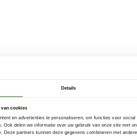
ust
Bankzaken
Hypotheken
Verzekeringen
nen
Details
Makelaardij
Over ons
 van cookies
Contact
ent en advertenties te personaliseren, om functies voor social
. Ook delen we informatie over uw gebruik van onze site met on
e. Deze partners kunnen deze gegevens combineren met andere i