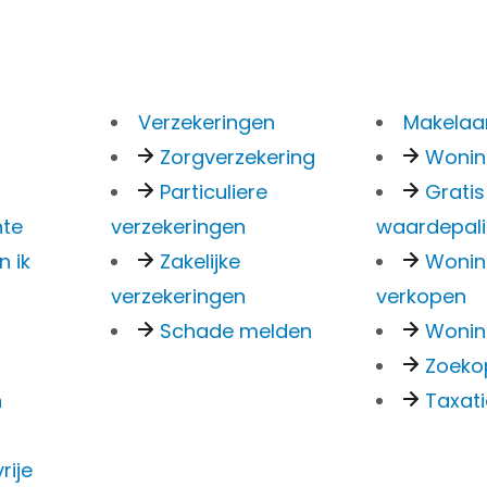
Verzekeringen
Makelaar
Zorgverzekering
Woni
Particuliere
Gratis
nkt
nte
verzekeringen
waardepal
n ik
Zakelijke
Woni
verzekeringen
verkopen
Schade melden
Wonin
ccesvol verzonden. Wij hebben een bevestiging van
Zoeko
ven e-mailadres en nemen jouw bericht zo spoedi
n
Taxat
aar de
homepagina
.
rije