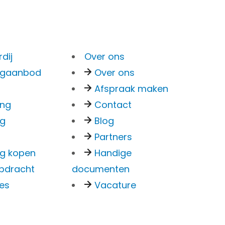
Menu
dij
Over ons
Bankzaken
ngaanbod
Over ons
Particulier
Afspraak maken
Zakelijk
ing
Contact
Overstappen
ng
Blog
Kredieten Particulier
Partners
Kredieten Zakelijk
g kopen
Handige
 het formulier verstuurd
pdracht
documenten
g mogelijk in
ies
Vacature
Hypotheken
Hypotheek oversluiten
Actuele rente