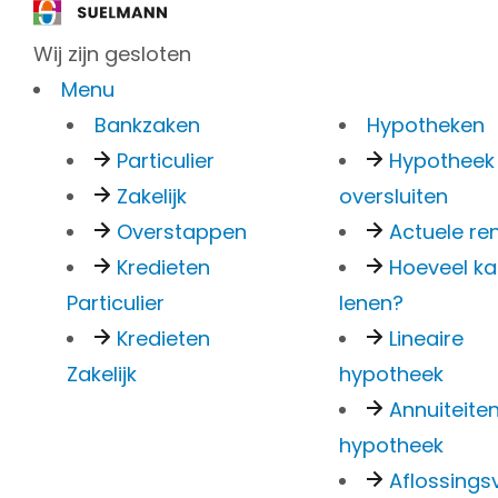
Wij zijn gesloten
Menu
Bankzaken
Hypotheken
Particulier
Hypotheek
Zakelijk
oversluiten
Beda
Overstappen
Actuele re
Kredieten
Hoeveel ka
Particulier
lenen?
Kredieten
Lineaire
Gelukt! Het bericht is su
Zakelijk
hypotheek
naar het door jou opgege
Annuiteite
behandeling. Ga terug n
hypotheek
Aflossingsv