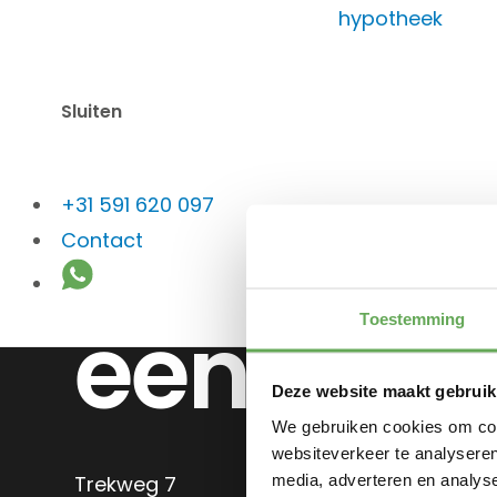
hypotheek
Sluiten
+31 591 620 097
Loop ger
Contact
eens bin
Toestemming
Deze website maakt gebruik
We gebruiken cookies om cont
websiteverkeer te analyseren
media, adverteren en analys
Trekweg 7
0591-620097