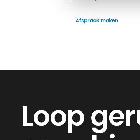
Afspraak maken
Loop ger