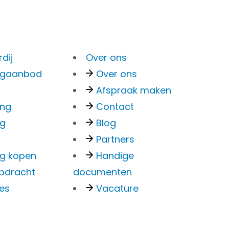
Menu
dij
Over ons
Bankzaken
ngaanbod
Over ons
Particulier
Afspraak maken
een
Zakelijk
ing
Contact
Overstappen
ng
Blog
Kredieten Particulier
Partners
Kredieten Zakelijk
g kopen
Handige
pdracht
documenten
ies
Vacature
g
Hypotheken
Hypotheek oversluiten
Actuele rente