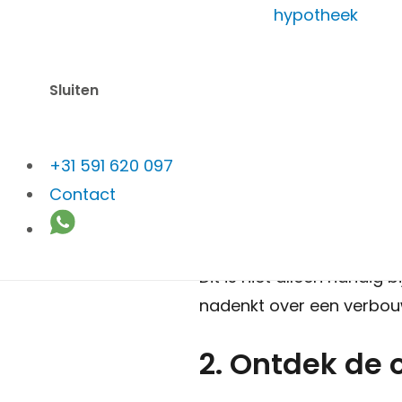
hypotheek
aan 
Sluiten
1. Inzicht in
+31 591 620 097
Contact
De woningmarkt is voortd
Een gratis waardebepalin
Dit is niet alleen handig 
nadenkt over een verbou
2. Ontdek de