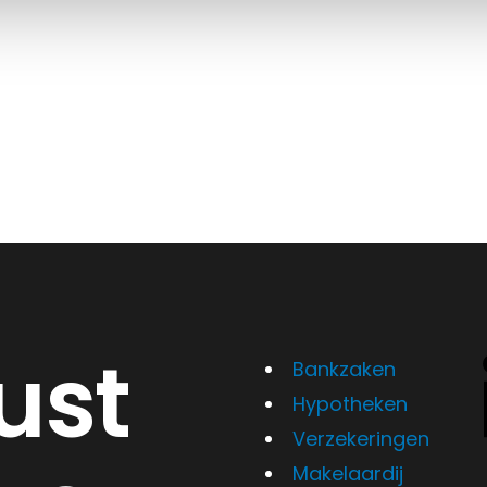
ust
Bankzaken
Hypotheken
Verzekeringen
Makelaardij