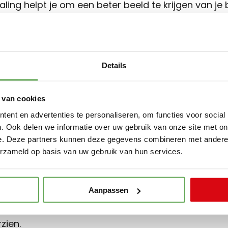
ling helpt je om een beter beeld te krijgen van je
beslissingen nemen over je woontoekomst.
akelaar kennen
Details
ok een goede manier om kennis te maken met ons 
 van cookies
chten we bieden en of er een klik is. Mocht je in de
ent en advertenties te personaliseren, om functies voor social
eet je al wat je aan ons hebt.
. Ook delen we informatie over uw gebruik van onze site met on
e. Deze partners kunnen deze gegevens combineren met andere i
w gratis waardebepaling a
erzameld op basis van uw gebruik van hun services.
 waarde van jouw woning? Neem dan contact met 
Aanpassen
paling. We komen graag bij je langs om je woning 
zien.