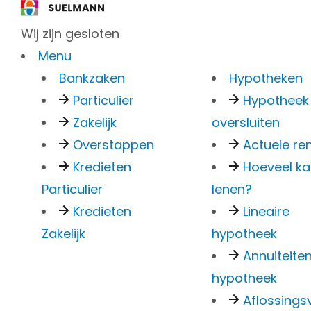
Wij zijn gesloten
Menu
Bankzaken
Hypotheken
Particulier
Hypotheek
Zakelijk
oversluiten
5 re
Overstappen
Actuele re
Kredieten
Hoeveel ka
Particulier
lenen?
grati
Kredieten
Lineaire
Zakelijk
hypotheek
Annuiteite
waar
hypotheek
Aflossingsv