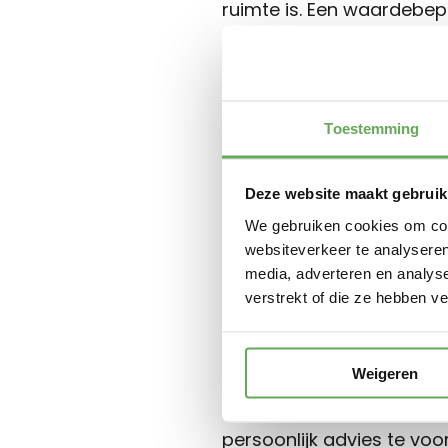
ruimte is. Een waardebepa
Zo kun je weloverwogen 
5. Leer de m
Toestemming
Een waardebepaling is o
Deze website maakt gebruik
hoe we werken, welke inzi
We gebruiken cookies om cont
woning te verkopen, dan w
websiteverkeer te analyseren
media, adverteren en analys
Vraag nu jou
verstrekt of die ze hebben v
Ben je benieuwd naar de
Weigeren
en vrijblijvende waardebe
persoonlijk advies te voor