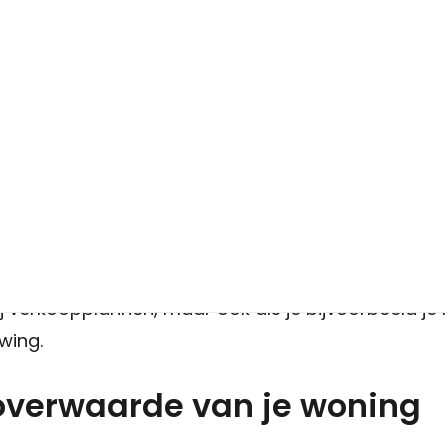
te vragen
 de actuele marktwaarde
urend in beweging. Wat je huis vorig jaar waard wa
g geeft je een realistisch beeld van de huidige m
bij verkoopplannen, maar ook als je bijvoorbeeld je 
wing.
 overwaarde van je woning