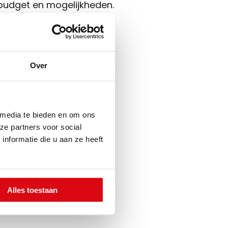
 budget en mogelijkheden.
Sluiten
Over
+31 591 620 097
als makelaar. Je ervaart
Contact
 toekomst besluiten je
 media te bieden en om ons
ze partners voor social
nformatie die u aan ze heeft
an
ons op voor een gratis
Alles toestaan
te bekijken en je van