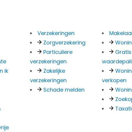
Verzekeringen
Makelaar
Zorgverzekering
Woni
Particuliere
Gratis
denen om 
nte
verzekeringen
waardepal
n ik
Zakelijke
Woni
verzekeringen
verkopen
s
Schade melden
Wonin
Zoeko
n
Taxat
debepalin
rije