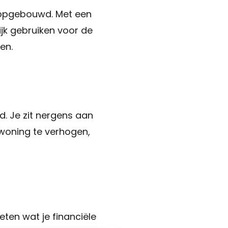
Gratis waardepaling
n opgebouwd. Met een
Woning verkopen
ijk gebruiken voor de
Woning kopen
en.
Zoekopdracht
Taxaties
Over ons
d. Je zit nergens aan
Over ons
 woning te verhogen,
Afspraak maken
Contact
Blog
Partners
Handige documenten
eten wat je financiële
Vacature